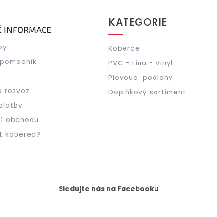
KATEGORIE
É INFORMACE
by
Koberce
 pomocník
PVC - Lina - Vinyl
Plovoucí podlahy
a rozvoz
Doplňkový sortiment
platby
í obchodu
t koberec?
Sledujte nás na Facebooku