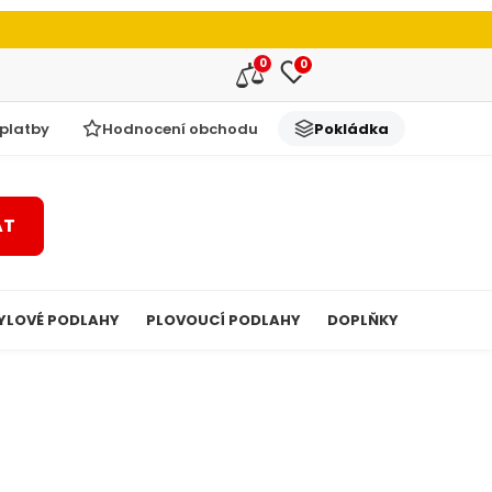
0
0
 platby
Hodnocení obchodu
Pokládka
AT
YLOVÉ PODLAHY
PLOVOUCÍ PODLAHY
DOPLŇKY