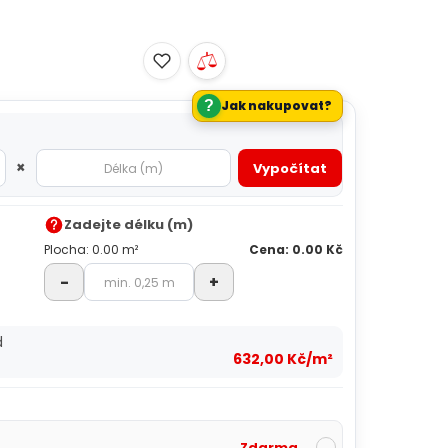
?
Jak nakupovat?
×
Vypočítat
Zadejte délku (m)
Plocha: 0.00 m²
Cena: 0.00 Kč
-
+
d
632,00 Kč/m²
Zdarma