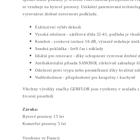
se vztahuje na bytové prostory. Unikátní patentovaná technolo
vyrovnávat drobné nerovnosti podkladu.
Exkluzivní výběr dekorů
Vysoká odolnost - zátěžová třída 32-41, podlaha je vhod
Komfort - zvuková izolace 16 dB, výrazně redukuje únik
Snadná pokládka - šetří čas i náklady
Idiální pro renovace - díky schopnosti vyrovnat drobné 
Antibakteriální přísada SANOSOL efektivně zabraňuje šíře
Odolnost proti vrypu nebo promáčknutí díky kvalitní n
Voděodoslnost - přizpůsobené pro koupelny i kuchyně
Všechny výrobky značky GERFLOR jsou vyrobeny v souladu s pl
životní prostředí.
Záruka:
Bytové prostory 15 let
Komerční prostory 5 let
Vyrobeno ve Francii