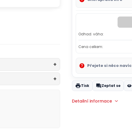
Odhad. váha:
Cena celkem:
Přejete si něco navíc
Tisk
Zeptat se
Detailní informace