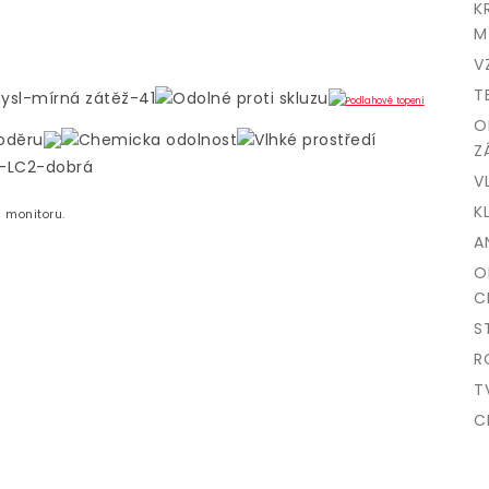
K
M
V
T
O
Z
V
K
u monitoru.
A
O
C
S
R
T
C