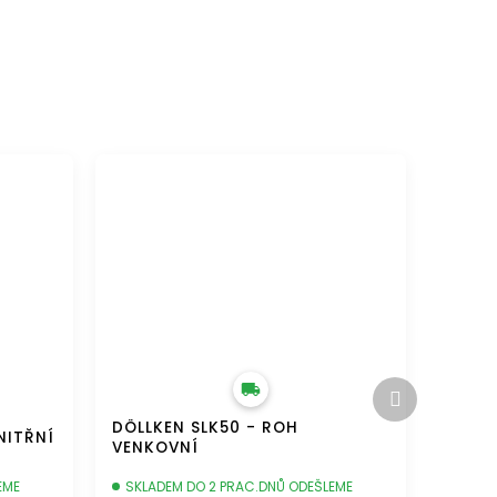
DOPRAVA ZDARMA
Další
produkt
DÖLLKEN SLK50 - ROH
NITŘNÍ
VENKOVNÍ
EME
SKLADEM DO 2 PRAC.DNŮ ODEŠLEME