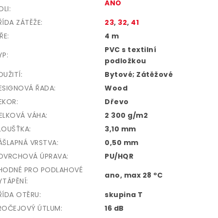
ANO
DLI
:
ŘÍDA ZÁTĚŽE
:
23
,
32
,
41
ŘE:
4 m
PVC s textilní
YP:
podložkou
OUŽITÍ:
Bytové; Zátěžové
ESIGNOVÁ ŘADA:
Wood
EKOR:
Dřevo
ELKOVÁ VÁHA:
2 300 g/m2
LOUŠŤKA:
3,10 mm
ÁŠLAPNÁ VRSTVA:
0,50 mm
OVRCHOVÁ ÚPRAVA:
PU/HQR
HODNÉ PRO PODLAHOVÉ
ano, max 28 ºC
YTÁPĚNÍ:
ŘÍDA OTĚRU:
skupina T
ROČEJOVÝ ÚTLUM:
16 dB