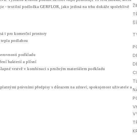
ŽI
gie - textilní podložka GERFLOR, jako jediná na trhu dokáže spolehlivě
T
ŠÍ
ná i pro komerční prostory
T
 tepla podlahou
P
nerovnosti podkladu
D
ní bakterií a plísní
D
ášlapné vrstvě v kombinaci s pružným materiálem podkladu
C
T
atnými právními předpisy s důrazem na zdraví, spokojenost uživatele a
N
P
V
V
T
K