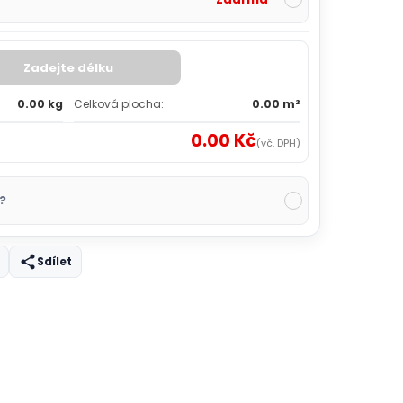
Zadejte délku
0.00 kg
Celková plocha:
0.00 m²
0.00 Kč
(vč. DPH)
?
Sdílet