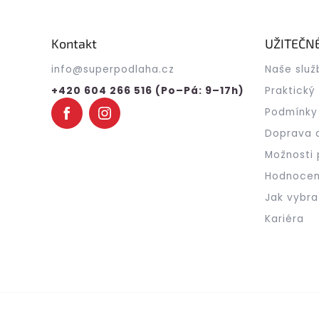
á
p
a
Kontakt
UŽITEČN
t
info
@
superpodlaha.cz
Naše služ
í
+420 604 266 516 (Po–Pá: 9–17h)
Praktický
Podmínky
Doprava 
Možnosti 
Hodnocen
Jak vybra
Kariéra