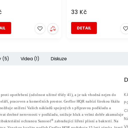
č
33 Kč
AIL
DETAIL
y (5)
Videa (1)
Diskuze
D
K
oti opotřebení (odolnost užitné třídy 41), a je tak vhodná nejen do
eláří, pracoven a komerčních prostor. Gerflor HQR nabízí širokou škálu
P
možňuje snížení Vašich nákladů spojených s přípravou podkladu a
C
vat drobné nerovnosti v podkladu, snižuje hluk a velmi dobře akumuluje
N
®
tibakteriální ochranou Sanosol
zabraňující šíření plísní a bakterií. Na
V
stva. Vysokou kvalitu podlah Gerflor HQR podtrhuje 15 letá záruka, která