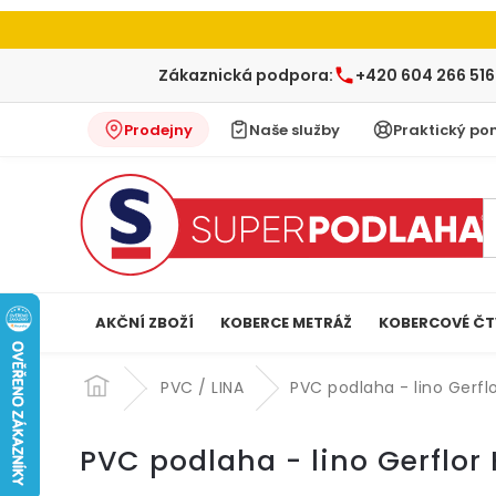
Zákaznická podpora:
+420 604 266 516
Prodejny
Naše služby
Praktický po
AKČNÍ ZBOŽÍ
KOBERCE METRÁŽ
KOBERCOVÉ ČT
Přejít
na
PVC / LINA
PVC podlaha - lino Gerfl
obsah
PVC podlaha - lino Gerflor