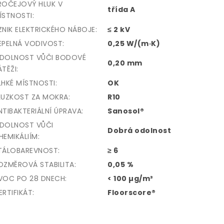
ROČEJOVÝ HLUK V
třída A
ÍSTNOSTI:
ZNIK ELEKTRICKÉHO NÁBOJE:
≤ 2 kV
EPELNÁ VODIVOST:
0,25 W/(m·K)
DOLNOST VŮČI BODOVÉ
0,20 mm
ÁTĚŽI:
LHKÉ MÍSTNOSTI:
OK
LUZKOST ZA MOKRA:
R10
NTIBAKTERIÁLNÍ ÚPRAVA:
Sanosol®
DOLNOST VŮČI
Dobrá odolnost
HEMIKÁLIÍM:
TÁLOBAREVNOST:
≥ 6
OZMĚROVÁ STABILITA:
0,05 %
VOC PO 28 DNECH:
< 100 µg/m³
ERTIFIKÁT:
Floorscore®