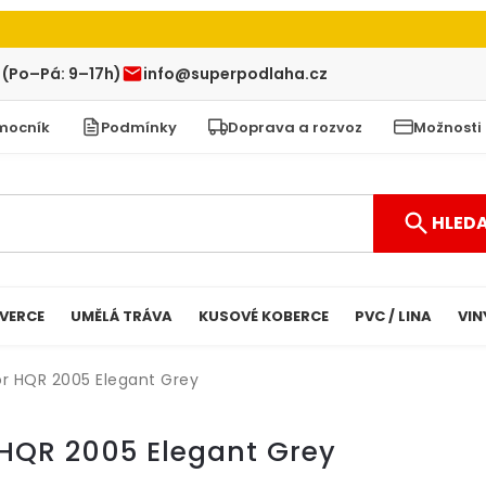
 (Po–Pá: 9–17h)
info@superpodlaha.cz
mocník
Podmínky
Doprava a rozvoz
Možnosti
HLED
VERCE
UMĚLÁ TRÁVA
KUSOVÉ KOBERCE
PVC / LINA
VIN
or HQR 2005 Elegant Grey
 HQR 2005 Elegant Grey