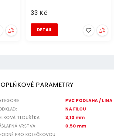
33 Kč
DETAIL
OPLŇKOVÉ PARAMETRY
ATEGORIE
:
PVC PODLAHA / LINA
ODKLAD
:
NA FILCU
ELKOVÁ TLOUŠŤKA
:
3,10 mm
ÁŠLAPNÁ VRSTVA
:
0,50 mm
HODNÉ PRO KOLEČKOVOU