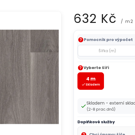
632 Kč
/ m2
Měrná
Pomocník pro výpočet
cena:
Vyberte šíři
4 m
Skladem
Skladem - externí skla
(2-8 prac.dnů)
Doplňkové služby
Chci úpravu šíře