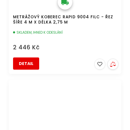
METRÁŽOVÝ KOBEREC RAPID 9004 FILC - ŘEZ
ŠÍŘE 4 M X DÉLKA 2,75 M
SKLADEM, IHNED K ODESLÁNÍ
2 446 Kč
DETAIL
AKCE
DOPRAVA ZDARMA