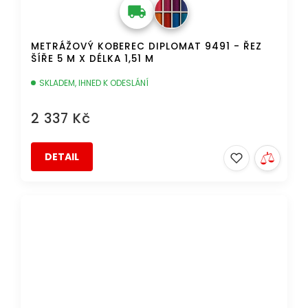
METRÁŽOVÝ KOBEREC DIPLOMAT 9491 - ŘEZ
ŠÍŘE 5 M X DÉLKA 1,51 M
SKLADEM, IHNED K ODESLÁNÍ
2 337 Kč
DETAIL
AKCE
DOPRAVA ZDARMA