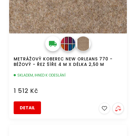
METRÁŽOVÝ KOBEREC NEW ORLEANS 770 -
BÉŽOVÝ - ŘEZ ŠÍŘE 4 M X DÉLKA 2,50 M
SKLADEM, IHNED K ODESLÁNÍ
1 512 Kč
DETAIL
AKCE
DOPRAVA ZDARMA