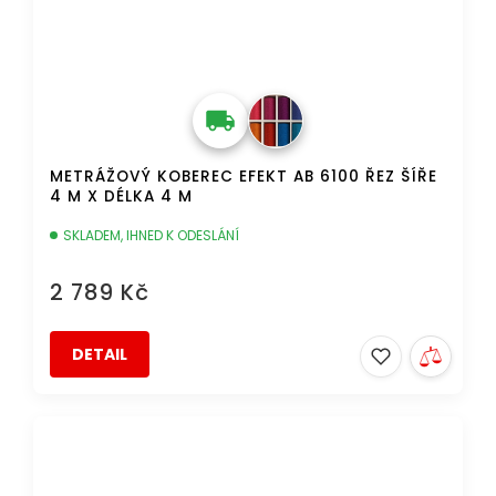
METRÁŽOVÝ KOBEREC EFEKT AB 6100 ŘEZ ŠÍŘE
4 M X DÉLKA 4 M
SKLADEM, IHNED K ODESLÁNÍ
2 789 Kč
DETAIL
AKCE
DOPRAVA ZDARMA