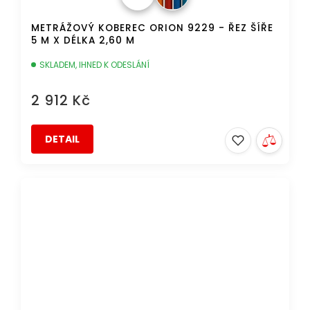
METRÁŽOVÝ KOBEREC ORION 9229 - ŘEZ ŠÍŘE
5 M X DÉLKA 2,60 M
SKLADEM, IHNED K ODESLÁNÍ
2 912 Kč
DETAIL
AKCE
DOPRAVA ZDARMA