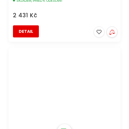
SKLADEM, IHNED K ODESLÁNÍ
2 431 Kč
DETAIL
AKCE
DOPRAVA ZDARMA