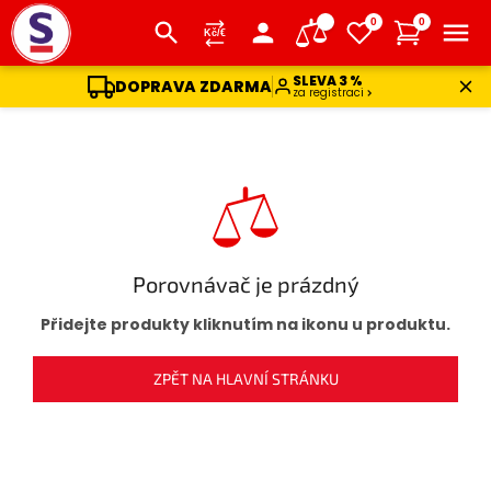
0
0
SLEVA 3 %
DOPRAVA ZDARMA
za registraci
Přejít
na
obsah
Porovnávač je prázdný
Přidejte produkty kliknutím na ikonu u produktu.
ZPĚT NA HLAVNÍ STRÁNKU