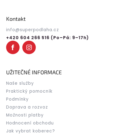
Z
á
p
Kontakt
a
t
info
@
superpodlaha.cz
í
+420 604 266 516 (Po–Pá: 9–17h)
UŽITEČNÉ INFORMACE
Naše služby
Praktický pomocník
Podmínky
Doprava a rozvoz
Možnosti platby
Hodnocení obchodu
Jak vybrat koberec?