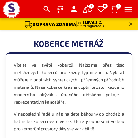
0
0
0
SLEVA 3 %
DOPRAVA ZDARMA
za registraci
Přejít
na
KOBERCE METRÁŽ
obsah
Vítejte ve světě koberců. Nabízíme přes tisíc
metrážových koberců pro každý typ interiéru. Vybírat
můžete z odolných syntetických i příjemných přírodních
materiálů. Naše koberce krásně doplní prostor každého
moderního obýváku, útulného dětského pokoje i
reprezentativní kanceláře.
V neposlední řadě u nás najdete běhouny do chodeb a
hal nebo kobercové čtverce, které jsou ideální volbou
pro komerční prostory díky své variabilitě.