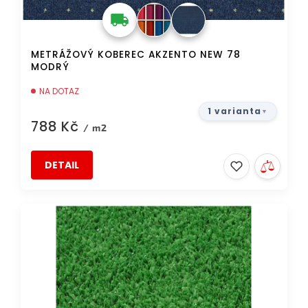
ů
METRÁŽOVÝ KOBEREC AKZENTO NEW 78
MODRÝ
NA DOTAZ
1 varianta
788 Kč
/ m2
DETAIL
AKCE
DOPRAVA ZDARMA