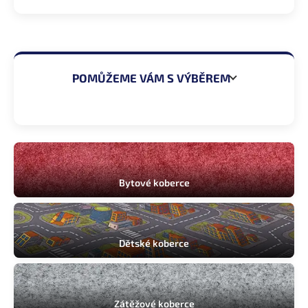
POMŮŽEME VÁM S VÝBĚREM
Ložnice
Obývací pokoj
Bytové koberce
Dětský pokoj
Pracovna
Dětské koberce
Chodba
Kancelář
Zátěžové koberce