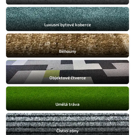
Komerční prostory
Luxusní bytové koberce
Běhouny
Objektové čtverce
Umělá tráva
Čistící zóny