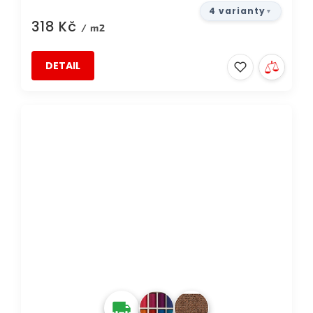
4 varianty
318 Kč
/ m2
DETAIL
DOPRAVA ZDARMA