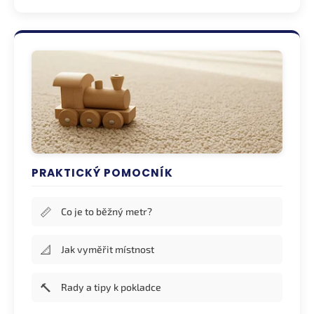
PRAKTICKÝ POMOCNÍK
📏
Co je to běžný metr?
📐
Jak vyměřit místnost
🔨
Rady a tipy k pokladce