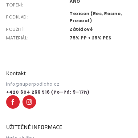
ANO
TOPENÍ
:
Texicon (Res, Resine,
PODKLAD
:
Precoat)
POUŽITÍ
:
Zátěžové
MATERIÁL
:
75% PP + 25% PES
Z
á
p
Kontakt
a
t
info
@
superpodlaha.cz
í
+420 604 266 516 (Po–Pá: 9–17h)
UŽITEČNÉ INFORMACE