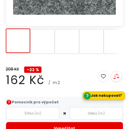
208 Kč
–22 %
162 Kč
/ m2
?
Jak nakupovat?
Měrná
Pomocník pro výpočet
cena:
×
Vypočítat