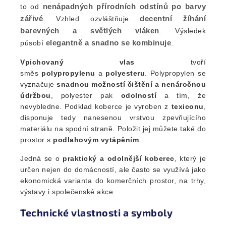
nenápadných přírodních odstínů po barvy
to od
zářivé
decentní žíhání
. Vzhled ozvláštňuje
barevných a světlých vláken
. Výsledek
elegantně a snadno se kombinuje
působí
.
Vpichovaný vlas
tvoří
směs
polypropylenu
a
polyesteru
. Polypropylen se
vyznačuje
snadnou možností čištění a nenáročnou
údržbou
, polyester pak
odolností
a tím, že
nevybledne. Podklad koberce je vyroben z
texiconu
,
disponuje tedy nanesenou vrstvou zpevňujícího
materiálu na spodní straně. Položit jej můžete také do
prostor s
podlahovým vytápěním
.
Jedná se o
praktický a odolnější koberec
, který je
určen nejen do domácností, ale často se využívá jako
ekonomická varianta do komerčních prostor, na trhy,
výstavy i společenské akce.
Technické vlastnosti a symboly