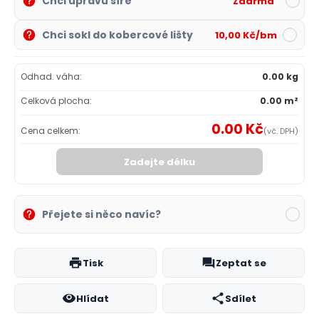
Chci úpravu šíře
Zdarma
Chci sokl do kobercové lišty
10,00 Kč/bm
Odhad. váha:
0.00 kg
Celková plocha:
0.00 m²
0.00 Kč
Cena celkem:
(vč. DPH)
Zadejte délku
Přejete si něco navíc?
Tisk
Zeptat se
Hlídat
Sdílet