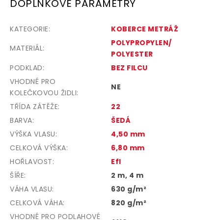
DOPLŇKOVÉ PARAMETRY
KATEGORIE
:
KOBERCE METRÁŽ
POLYPROPYLEN/
MATERIÁL
:
POLYESTER
PODKLAD
:
BEZ FILCU
VHODNÉ PRO
NE
KOLEČKOVOU ŽIDLI
:
TŘÍDA ZÁTĚŽE
:
22
BARVA
:
ŠEDÁ
VÝŠKA VLASU
:
4,50 mm
CELKOVÁ VÝŠKA
:
6,80 mm
HOŘLAVOST
:
Efl
ŠÍŘE
:
2 m, 4 m
VÁHA VLASU
:
630 g/m²
CELKOVÁ VÁHA
:
820 g/m²
VHODNÉ PRO PODLAHOVÉ