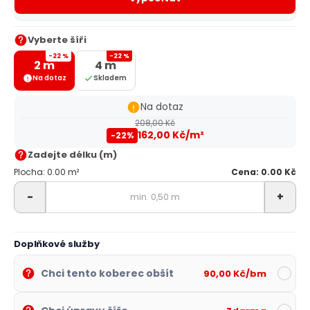
Vyberte šíři
-22 %
-22 %
2 m
4 m
Na dotaz
Skladem
Na dotaz
208,00 Kč
162,00 Kč/m²
-22%
Zadejte délku (m)
Plocha: 0.00 m²
Cena: 0.00 Kč
-
+
Doplňkové služby
Chci tento koberec obšít
90,00 Kč/bm