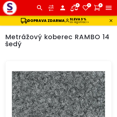
0
0
0
SLEVA 3 %
DOPRAVA ZDARMA
za registraci
Přejít
Metrážový koberec RAMBO 14
na
obsah
šedý
AKCE
DOPRAVA ZDARMA