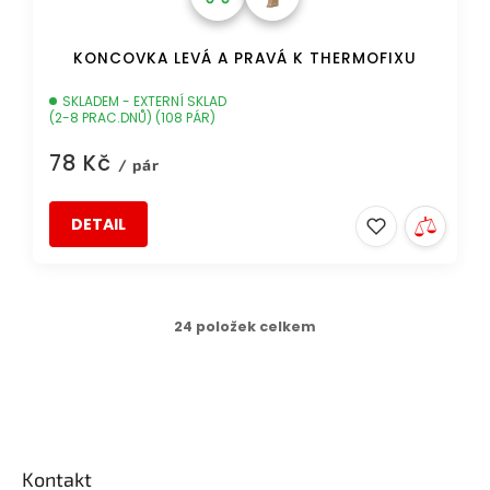
KONCOVKA LEVÁ A PRAVÁ K THERMOFIXU
SKLADEM - EXTERNÍ SKLAD
(2-8 PRAC.DNŮ) (108 PÁR)
78 Kč
/ pár
DETAIL
24
položek celkem
O
v
l
á
Z
d
a
á
c
p
Kontakt
í
a