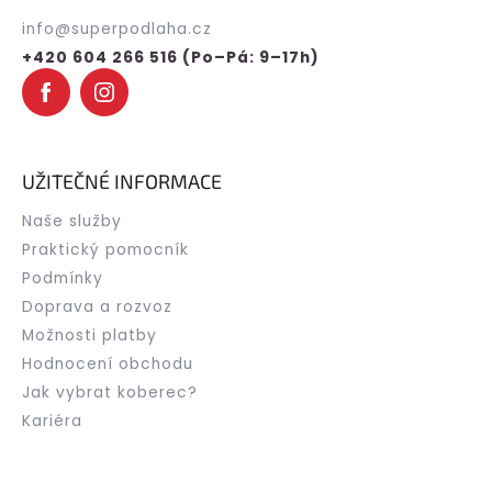
p
t
info
@
superpodlaha.cz
r
í
v
+420 604 266 516 (Po–Pá: 9–17h)
k
y
v
ý
p
i
UŽITEČNÉ INFORMACE
s
u
Naše služby
Praktický pomocník
Podmínky
Doprava a rozvoz
Možnosti platby
Hodnocení obchodu
Jak vybrat koberec?
Kariéra