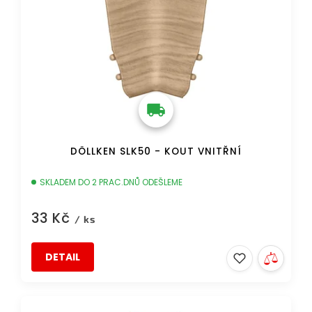
o
d
u
k
t
ů
DÖLLKEN SLK50 - KOUT VNITŘNÍ
SKLADEM DO 2 PRAC.DNŮ ODEŠLEME
33 Kč
/ ks
DETAIL
DOPRAVA ZDARMA