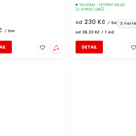
SKLADEM - EXTERNÍ SKLAD
(2-8 PRAC.DNŮ)
230 Kč
od
/ balení
2 vari
Kč
/ bm
Měrná
od 38,33 Kč / 1 m2
cena:
AIL
DETAIL
ZDARMA
DOPRAVA ZDARMA