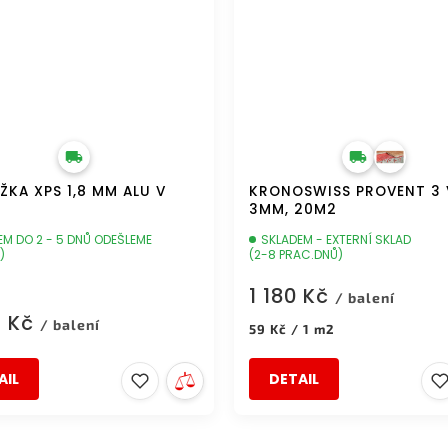
ŽKA XPS 1,8 MM ALU V
KRONOSWISS PROVENT 3 V
3MM, 20M2
EM DO 2 - 5 DNŮ ODEŠLEME
SKLADEM - EXTERNÍ SKLAD
)
(2-8 PRAC.DNŮ)
1 180 Kč
/ balení
6 Kč
/ balení
Měrná
59 Kč / 1 m2
cena:
AIL
DETAIL