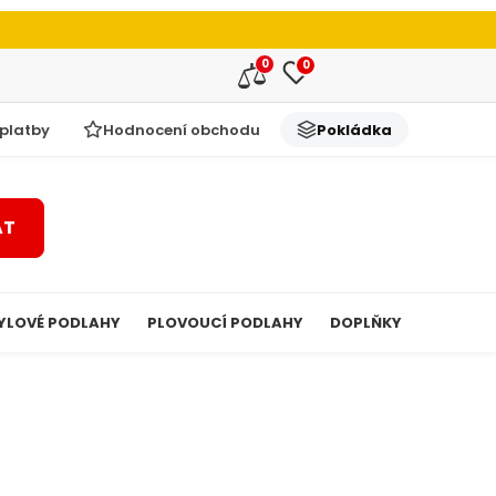
0
0
 platby
Hodnocení obchodu
Pokládka
AT
YLOVÉ PODLAHY
PLOVOUCÍ PODLAHY
DOPLŇKY