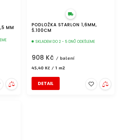
PODLOŽKA STARLON 1,6MM,
1,5 MM
Š.100CM
LEME
SKLADEM DO 2 - 5 DNŮ ODEŠLEME
908 Kč
/ balení
Měrná
45,40 Kč / 1 m2
cena:
DETAIL