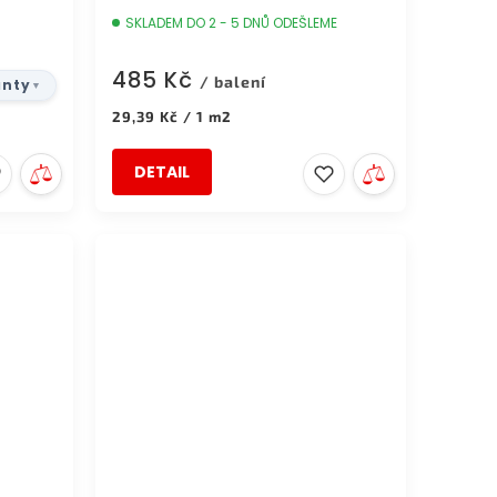
SKLADEM DO 2 - 5 DNŮ ODEŠLEME
485 Kč
/ balení
anty
Měrná
29,39 Kč / 1 m2
cena:
DETAIL
DOPRAVA ZDARMA