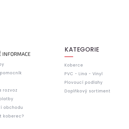
O
v
l
á
d
a
c
KATEGORIE
í
É INFORMACE
p
r
by
Koberce
v
k
 pomocník
PVC - Lina - Vinyl
y
v
Plovoucí podlahy
ý
a rozvoz
Doplňkový sortiment
p
i
platby
s
í obchodu
u
t koberec?