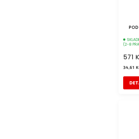
POD
SKLAD
(2-8 PR
571 
Měrná
34,61 K
cena:
DET
DOPRAVA 