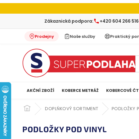
Zákaznická podpora:
+420 604 266 516
Prodejny
Naše služby
Praktický po
AKČNÍ ZBOŽÍ
KOBERCE METRÁŽ
KOBERCOVÉ ČT
Přejít
na
DOPLŃKOVÝ SORTIMENT
PODLOŽKY P
obsah
PODLOŽKY POD VINYL