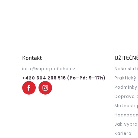
Z
á
p
a
Kontakt
UŽITEČN
t
info
@
superpodlaha.cz
Naše služ
í
+420 604 266 516 (Po–Pá: 9–17h)
Praktický
Podmínky
Doprava 
Možnosti 
Hodnocen
Jak vybra
Kariéra