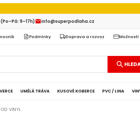
 (Po–Pá: 9–17h)
info@superpodlaha.cz
mocník
Podmínky
Doprava a rozvoz
Možnosti
HLED
VERCE
UMĚLÁ TRÁVA
KUSOVÉ KOBERCE
PVC / LINA
VIN
OD VINYL