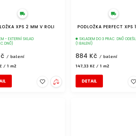
LOŽKA XPS 2 MM V ROLI
PODLOŽKA PERFECT XPS 
EM - EXTERNÍ SKLAD
SKLADEM DO 3 PRAC. DNŮ ODEŠ
AC.DNŮ)
(1 BALENÍ)
Kč
884 Kč
/ balení
/ balení
Měrná
č / 1 m2
147,33 Kč / 1 m2
cena:
AIL
DETAIL
ZDARMA
DOPRAVA ZDARMA