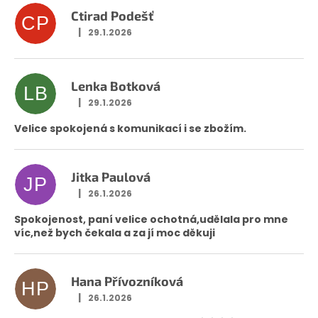
Ctirad Podešť
CP
|
29.1.2026
Hodnocení obchodu je 5 z 5 hvězdiček.
Lenka Botková
LB
|
29.1.2026
Hodnocení obchodu je 5 z 5 hvězdiček.
Velice spokojená s komunikací i se zbožím.
Jitka Paulová
JP
|
26.1.2026
Hodnocení obchodu je 5 z 5 hvězdiček.
Spokojenost, paní velice ochotná,udělala pro mne
víc,než bych čekala a za jí moc děkuji
Hana Přívozníková
HP
|
26.1.2026
Hodnocení obchodu je 5 z 5 hvězdiček.