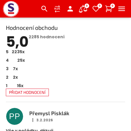
0
0
0
Přejít
Hodnocení obchodu
na
obsah
5,0
Průměrné
2285 hodnocení
hodnocení
obchodu
je
5
2235x
5,0
z
4
25x
5
hvězdiček.
3
7x
2
2x
1
16x
PŘIDAT HODNOCENÍ
V
ý
p
Přemysl Pisklák
PP
i
|
3.2.2026
Hodnocení obchodu je 5 z 5 hvězdiček.
s
Vše v pořádku, děkuji