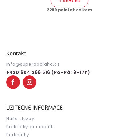
r
NAHORU
l
á
2289
položek celkem
á
n
d
k
a
c
o
í
Z
v
p
á
á
r
p
n
v
Kontakt
a
k
í
t
y
info
@
superpodlaha.cz
í
v
+420 604 266 516 (Po–Pá: 9–17h)
ý
p
i
s
u
UŽITEČNÉ INFORMACE
Naše služby
Praktický pomocník
Podmínky