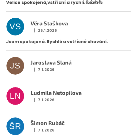
Velice spokojená,vstřícní a rychlí.👍👍👍👍
Věra Staškova
VS
|
25.1.2026
Hodnocení obchodu je 5 z 5 hvězdiček.
Jsem spokojená. Rychlé a vstřícné chování.
Jaroslava Slaná
JS
|
7.1.2026
Hodnocení obchodu je 5 z 5 hvězdiček.
Ludmila Netopilova
LN
|
7.1.2026
Hodnocení obchodu je 5 z 5 hvězdiček.
Šimon Rubáč
ŠR
|
7.1.2026
Hodnocení obchodu je 5 z 5 hvězdiček.