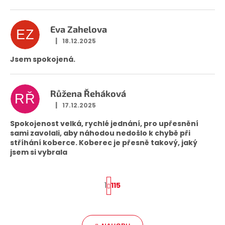
Eva Zahelova
EZ
|
18.12.2025
Hodnocení obchodu je 5 z 5 hvězdiček.
Jsem spokojená.
Růžena Řeháková
RŘ
|
17.12.2025
Hodnocení obchodu je 5 z 5 hvězdiček.
Spokojenost velká, rychlé jednání, pro upřesnění
sami zavolali, aby náhodou nedošlo k chybě při
stříhání koberce. Koberec je přesně takový, jaký
jsem si vybrala
1
115
S
t
O
v