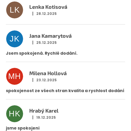
Lenka Kotisová
LK
|
28.12.2025
Hodnocení obchodu je 5 z 5 hvězdiček.
Jana Kamarytová
JK
|
25.12.2025
Hodnocení obchodu je 5 z 5 hvězdiček.
Jsem spokojená. Rychlé dodání.
Milena Hollová
MH
|
23.12.2025
Hodnocení obchodu je 5 z 5 hvězdiček.
spokojenost ze všech stran kvalita a rychlost dodání
Hrabý Karel
HK
|
19.12.2025
Hodnocení obchodu je 5 z 5 hvězdiček.
jsme spokojeni