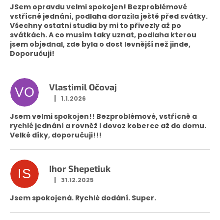
JSem opravdu velmi spokojen! Bezproblémové
vstřícné jednání, podlaha dorazila ještě před svátky.
Všechny ostatni studia by mi to přivezly až po
svátkách. A co musím taky uznat, podlaha kterou
jsem objednal, zde byla o dost levnější než jinde,
Doporučuji!
Vlastimil Očovaj
VO
|
1.1.2026
Hodnocení obchodu je 5 z 5 hvězdiček.
Jsem velmi spokojen!! Bezproblémové, vstřícně a
rychlé jednání a rovněž i dovoz koberce až do domu.
Velké díky, doporučuji!!!
Ihor Shepetiuk
IS
|
31.12.2025
Hodnocení obchodu je 5 z 5 hvězdiček.
Jsem spokojená. Rychlé dodání. Super.