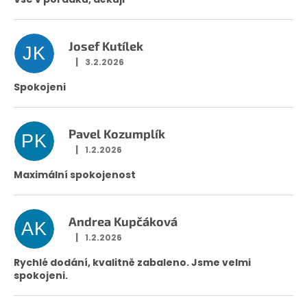
h
o
d
n
Josef Kutílek
JK
o
|
3.2.2026
Hodnocení obchodu je 5 z 5 hvězdiček.
c
Spokojeni
e
n
í
Pavel Kozumplík
PK
|
1.2.2026
Hodnocení obchodu je 5 z 5 hvězdiček.
Maximální spokojenost
Andrea Kupčáková
AK
|
1.2.2026
Hodnocení obchodu je 5 z 5 hvězdiček.
Rychlé dodání, kvalitně zabaleno. Jsme velmi
spokojeni.