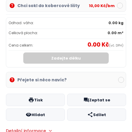
Chci sokl do kobercové lišty
10,00 Kč/bm
Odhad. váha:
0.00 kg
Celková plocha:
0.00 m²
0.00 Kč
Cena celkem:
(vč. DPH)
Zadejte délku
Přejete si něco navíc?
Tisk
Zeptat se
Hlídat
Sdílet
Detailní informace