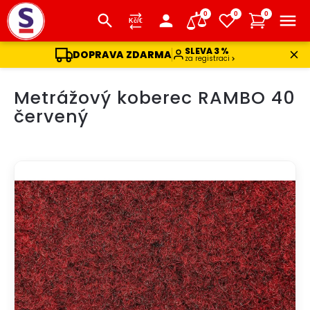
0
0
0
SLEVA 3 %
DOPRAVA ZDARMA
za registraci
Přejít
Metrážový koberec RAMBO 40
na
obsah
červený
DOPRAVA ZDARMA