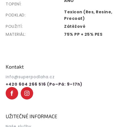
ANO
TOPENÍ
:
Texicon (Res, Resine,
PODKLAD
:
Precoat)
POUŽITÍ
:
Zátěžové
MATERIÁL
:
75% PP + 25% PES
Z
á
p
Kontakt
a
t
info
@
superpodlaha.cz
í
+420 604 266 516 (Po–Pá: 9–17h)
UŽITEČNÉ INFORMACE
Naše služby