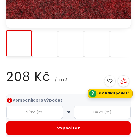
208 Kč
/ m2
?
Jak nakupovat?
Měrná
Pomocník pro výpočet
cena:
×
Vypočítat