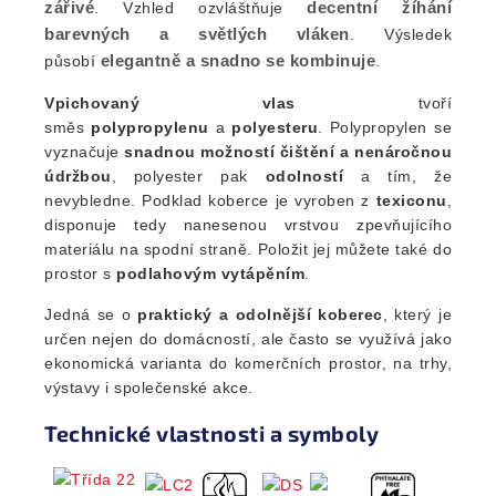
zářivé
decentní žíhání
. Vzhled ozvláštňuje
barevných a světlých vláken
. Výsledek
elegantně a snadno se kombinuje
působí
.
Vpichovaný vlas
tvoří
směs
polypropylenu
a
polyesteru
. Polypropylen se
vyznačuje
snadnou možností čištění a nenáročnou
údržbou
, polyester pak
odolností
a tím, že
nevybledne. Podklad koberce je vyroben z
texiconu
,
disponuje tedy nanesenou vrstvou zpevňujícího
materiálu na spodní straně. Položit jej můžete také do
prostor s
podlahovým vytápěním
.
Jedná se o
praktický a odolnější koberec
, který je
určen nejen do domácností, ale často se využívá jako
ekonomická varianta do komerčních prostor, na trhy,
výstavy i společenské akce.
Technické vlastnosti a symboly