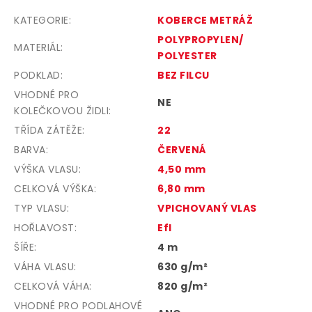
KATEGORIE
:
KOBERCE METRÁŽ
POLYPROPYLEN/
MATERIÁL
:
POLYESTER
PODKLAD
:
BEZ FILCU
VHODNÉ PRO
NE
KOLEČKOVOU ŽIDLI
:
TŘÍDA ZÁTĚŽE
:
22
BARVA
:
ČERVENÁ
VÝŠKA VLASU
:
4,50 mm
CELKOVÁ VÝŠKA
:
6,80 mm
TYP VLASU
:
VPICHOVANÝ VLAS
HOŘLAVOST
:
Efl
ŠÍŘE
:
4 m
VÁHA VLASU
:
630 g/m²
CELKOVÁ VÁHA
:
820 g/m²
VHODNÉ PRO PODLAHOVÉ