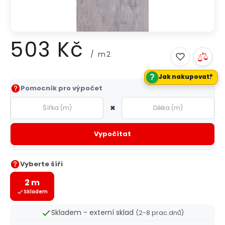
503 Kč
/ m2
?
Jak nakupovat?
Měrná
Pomocník pro výpočet
cena:
×
Vypočítat
Vyberte šíři
2 m
Skladem
Skladem - externí sklad
(2-8 prac.dnů)