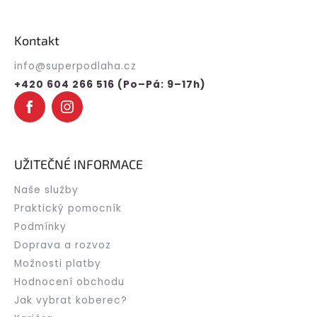
Z
á
p
Kontakt
a
t
info
@
superpodlaha.cz
í
+420 604 266 516 (Po–Pá: 9–17h)
UŽITEČNÉ INFORMACE
Naše služby
Praktický pomocník
Podmínky
Doprava a rozvoz
Možnosti platby
Hodnocení obchodu
Jak vybrat koberec?