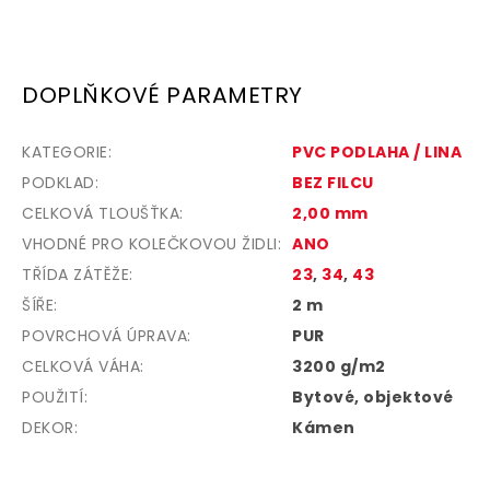
DOPLŇKOVÉ PARAMETRY
KATEGORIE
:
PVC PODLAHA / LINA
PODKLAD
:
BEZ FILCU
CELKOVÁ TLOUŠŤKA
:
2,00 mm
VHODNÉ PRO KOLEČKOVOU ŽIDLI
:
ANO
TŘÍDA ZÁTĚŽE
:
23
,
34
,
43
ŠÍŘE
:
2 m
POVRCHOVÁ ÚPRAVA
:
PUR
CELKOVÁ VÁHA
:
3200 g/m2
POUŽITÍ
:
Bytové, objektové
DEKOR
:
Kámen