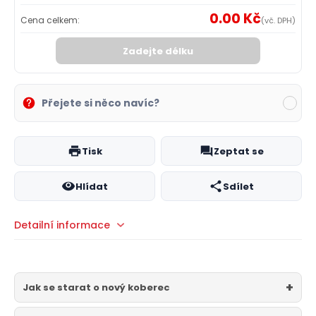
0.00 Kč
Cena celkem:
(vč. DPH)
Zadejte délku
Přejete si něco navíc?
Tisk
Zeptat se
Hlídat
Sdílet
Detailní informace
Jak se starat o nový koberec