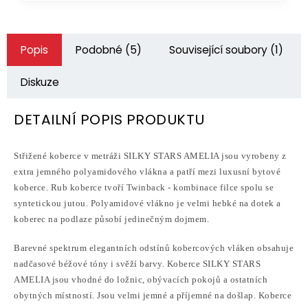
Popis
Podobné (5)
Související soubory (1)
Diskuze
DETAILNÍ POPIS PRODUKTU
Střižené koberce v metráži SILKY STARS AMELIA jsou vyrobeny z
extra jemného polyamidového vlákna a patří mezi luxusní bytové
koberce. Rub koberce tvoří
Twinback - kombinace filce spolu se
syntetickou jutou. Polyamidové
vlákno je velmi hebké na dotek a
koberec na podlaze působí jedinečným dojmem.
Barevné spektrum elegantních odstínů kobercových vláken obsahuje
nadčasové béžové tóny i svěží barvy.
Koberce SILKY STARS
AMELIA jsou vhodné do ložnic, obývacích pokojů a ostatních
obytných místností. Jsou velmi jemné a příjemné na došlap.
Koberce