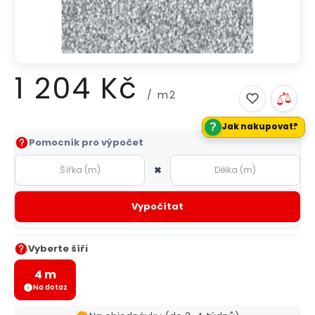
1 204 Kč
/ m2
?
Jak nakupovat?
Měrná
Pomocník pro výpočet
cena:
×
Vypočítat
Vyberte šíři
4 m
Na dotaz