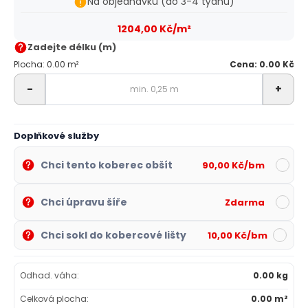
Na objednávku (do 3-4 týdnů)
1204,00 Kč/m²
Zadejte délku (m)
Plocha: 0.00 m²
Cena: 0.00 Kč
-
+
Doplňkové služby
Chci tento koberec obšít
90,00 Kč/bm
Chci úpravu šíře
Zdarma
Chci sokl do kobercové lišty
10,00 Kč/bm
Odhad. váha:
0.00 kg
Celková plocha:
0.00 m²