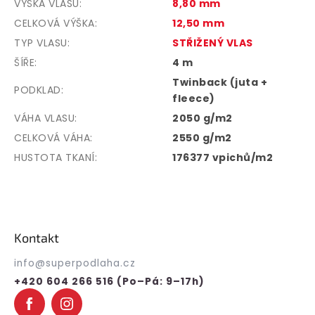
VÝŠKA VLASU
:
8,80 mm
CELKOVÁ VÝŠKA
:
12,50 mm
TYP VLASU
:
STŘIŽENÝ VLAS
ŠÍŘE
:
4 m
Twinback (juta +
PODKLAD
:
fleece)
VÁHA VLASU
:
2050 g/m2
CELKOVÁ VÁHA
:
2550 g/m2
HUSTOTA TKANÍ
:
176377 vpichů/m2
Z
á
p
Kontakt
a
t
info
@
superpodlaha.cz
í
+420 604 266 516 (Po–Pá: 9–17h)