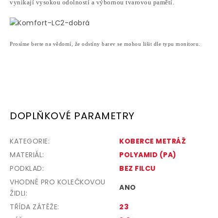
vynikají vysokou odolností a výbornou tvarovou pamětí.
Prosíme berte na vědomí, že odstíny barev se mohou lišit dle typu monitoru.
DOPLŇKOVÉ PARAMETRY
KATEGORIE
:
KOBERCE METRÁŽ
MATERIÁL
:
POLYAMID (PA)
PODKLAD
:
BEZ FILCU
VHODNÉ PRO KOLEČKOVOU
ANO
ŽIDLI
:
TŘÍDA ZÁTĚŽE
:
23