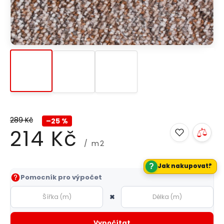
289 Kč
–25 %
214 Kč
/ m2
?
Jak nakupovat?
Měrná
Pomocník pro výpočet
cena:
×
Vypočítat