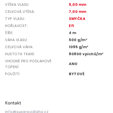
VÝŠKA VLASU
:
5,00 mm
CELKOVÁ VÝŠKA
:
7,00 mm
TYP VLASU
:
SMYČKA
HOŘLAVOST
:
Efl
ŠÍŘE
:
4 m
VÁHA VLASU
:
500 g/m²
CELKOVÁ VÁHA
:
1095 g/m²
HUSTOTA TKANÍ
:
80800 vpichů/m²
VHODNÉ PRO PODLAHOVÉ
ANO
TOPENÍ
:
POUŽITÍ
:
BYTOVÉ
Z
á
p
Kontakt
a
t
info
@
superpodlaha.cz