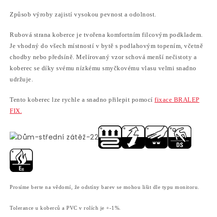
Způsob výroby zajistí vysokou pevnost a odolnost.
Rubová strana koberce je tvořena komfortním filcovým podkladem.
Je vhodný do všech místností v bytě s podlahovým topením, včetně
chodby nebo předsíně. Melírovaný vzor schová menší nečistoty a
koberec se díky svému nízkému smyčkovému vlasu velmi snadno
udržuje.
Tento koberec lze rychle a snadno přilepit pomocí
fixace BRALEP
FIX.
Prosíme berte na vědomí, že odstíny barev se mohou lišit dle typu monitoru.
Tolerance u koberců a PVC v rolích je +-1%.