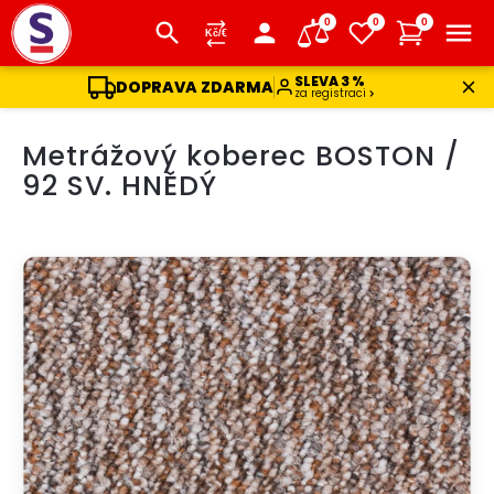
0
0
0
SLEVA 3 %
DOPRAVA ZDARMA
za registraci
Přejít
Metrážový koberec BOSTON /
na
obsah
92 SV. HNĚDÝ
AKCE
DOPRAVA ZDARMA