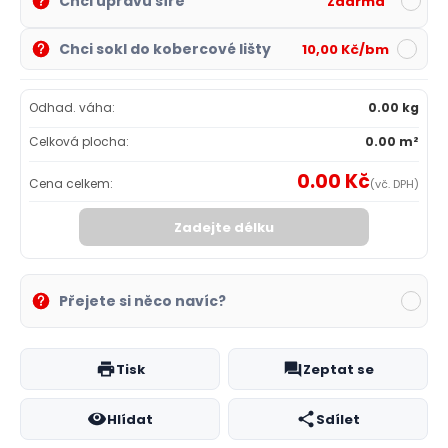
Chci úpravu šíře
Zdarma
Chci sokl do kobercové lišty
10,00 Kč/bm
Odhad. váha:
0.00 kg
Celková plocha:
0.00 m²
0.00 Kč
Cena celkem:
(vč. DPH)
Zadejte délku
Přejete si něco navíc?
Tisk
Zeptat se
Hlídat
Sdílet