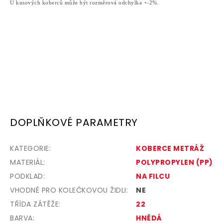
U kusových koberců může být rozměrová odchylka +-2%.
DOPLŇKOVÉ PARAMETRY
KATEGORIE
:
KOBERCE METRÁŽ
MATERIÁL
:
POLYPROPYLEN (PP)
PODKLAD
:
NA FILCU
VHODNÉ PRO KOLEČKOVOU ŽIDLI
:
NE
TŘÍDA ZÁTĚŽE
:
22
BARVA
:
HNĚDÁ