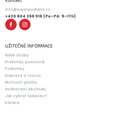
a
t
info
@
superpodlaha.cz
í
+420 604 266 516 (Po–Pá: 9–17h)
UŽITEČNÉ INFORMACE
Naše služby
Praktický pomocník
Podmínky
Doprava a rozvoz
Možnosti platby
Hodnocení obchodu
Jak vybrat koberec?
Kariéra