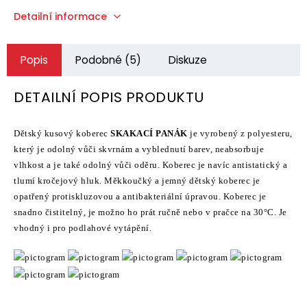
Detailní informace
Popis
Podobné (5)
Diskuze
DETAILNÍ POPIS PRODUKTU
Dětský kusový koberec
SKAKACÍ PANÁK
je vyrobený z polyesteru,
který je odolný vůči skvrnám a vyblednutí barev, neabsorbuje
vlhkost a je také odolný vůči oděru. Koberec je navíc antistatický a
tlumí kročejový hluk. Měkkoučký a jemný dětský koberec je
opatřený protiskluzovou a antibakteriální úpravou. Koberec je
snadno čistitelný, je možno ho prát ručně nebo v pračce na 30°C. Je
vhodný i pro podlahové vytápění.