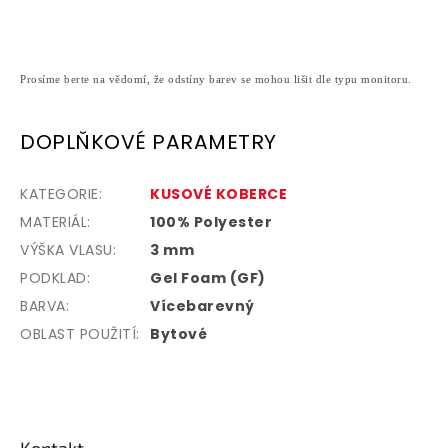
Prosíme berte na vědomí, že odstíny barev se mohou lišit dle typu monitoru.
DOPLŇKOVÉ PARAMETRY
KATEGORIE
:
KUSOVÉ KOBERCE
MATERIÁL:
100% Polyester
VÝŠKA VLASU:
3 mm
PODKLAD:
Gel Foam (GF)
BARVA:
Vícebarevný
OBLAST POUŽITÍ:
Bytové
Z
á
p
Kontakt