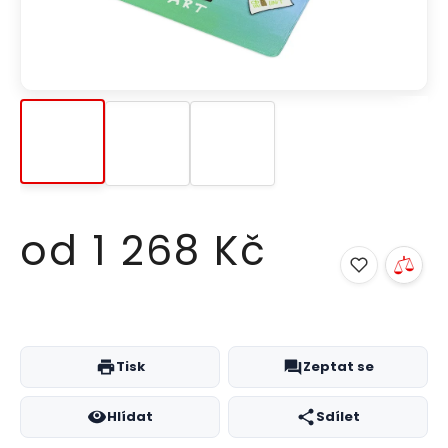
od
1 268 Kč
Měrná
cena:
Tisk
Zeptat se
Hlídat
Sdílet