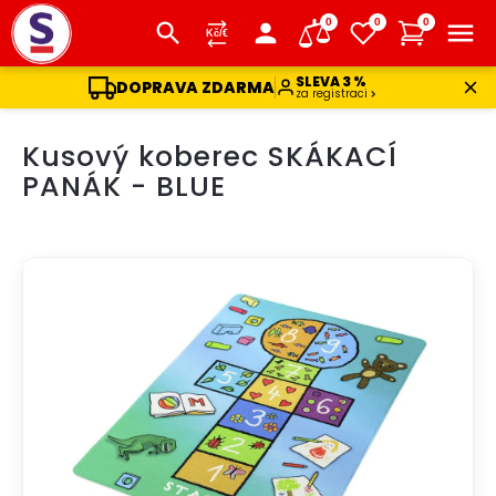
0
0
0
SLEVA 3 %
DOPRAVA ZDARMA
za registraci
Přejít
Kusový koberec SKÁKACÍ
na
obsah
PANÁK - BLUE
DOPRAVA ZDARMA