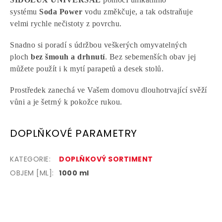
systému
Soda Power
vodu změkčuje, a tak odstraňuje
velmi rychle nečistoty z povrchu.
Snadno si poradí s údržbou veškerých omyvatelných
ploch
bez šmouh a drhnutí
. Bez sebemenších obav jej
můžete použít i k mytí parapetů a desek stolů.
Prostředek zanechá ve Vašem domovu dlouhotrvající svěží
vůni a je šetrný k pokožce rukou.
DOPLŇKOVÉ PARAMETRY
KATEGORIE
:
DOPLŇKOVÝ SORTIMENT
OBJEM [ML]:
1000 ml
Z
á