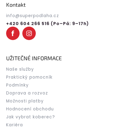
p
Kontakt
a
t
info
@
superpodlaha.cz
í
+420 604 266 516 (Po–Pá: 9–17h)
UŽITEČNÉ INFORMACE
Naše služby
Praktický pomocník
Podmínky
Doprava a rozvoz
Možnosti platby
Hodnocení obchodu
Jak vybrat koberec?
Kariéra