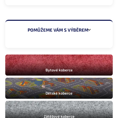
POMŮŽEME VÁM S VÝBĚREM
Ložnice
Obývací pokoj
Bytové koberce
Dětský pokoj
Pracovna
Dětské koberce
Chodba
Kancelář
Zátěžové koberce