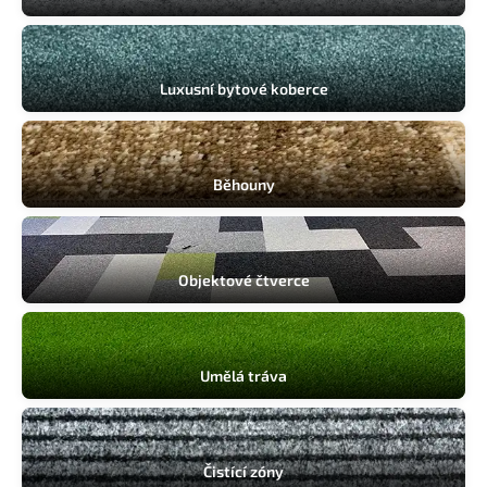
Komerční prostory
Luxusní bytové koberce
Běhouny
Objektové čtverce
Umělá tráva
Čistící zóny