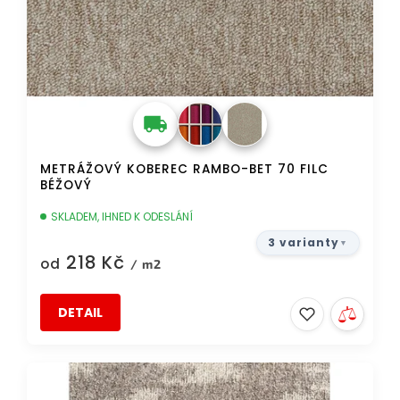
METRÁŽOVÝ KOBEREC RAMBO-BET 70 FILC
BÉŽOVÝ
SKLADEM, IHNED K ODESLÁNÍ
3 varianty
218 Kč
od
/ m2
DETAIL
AKCE
DOPRAVA ZDARMA