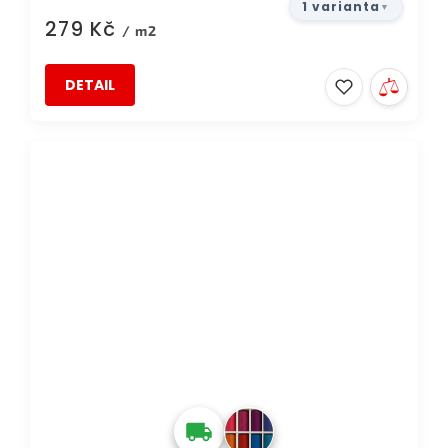
1 varianta
279 Kč
/ m2
DETAIL
DOPRAVA ZDARMA