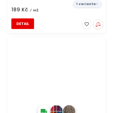
1 varianta
189 Kč
/ m2
DETAIL
DOPRAVA ZDARMA