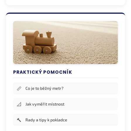
PRAKTICKÝ POMOCNÍK
📏
Co je to běžný metr?
📐
Jak vyměřit místnost
🔨
Rady a tipy k pokladce