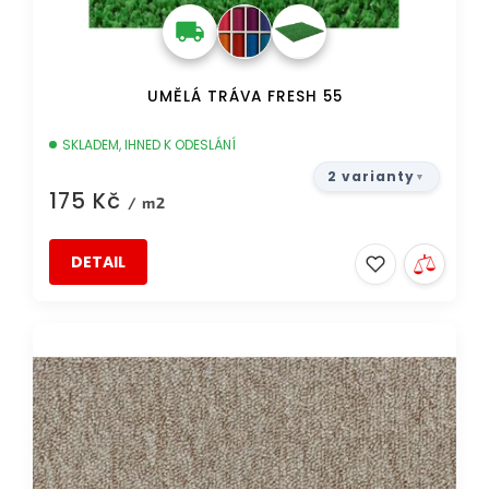
ů
UMĚLÁ TRÁVA FRESH 55
SKLADEM, IHNED K ODESLÁNÍ
2 varianty
175 Kč
/ m2
DETAIL
TIP
DOPRAVA ZDARMA