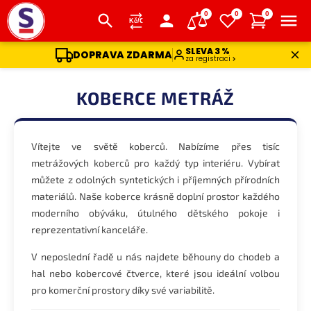
0
0
0
SLEVA 3 %
DOPRAVA ZDARMA
za registraci
Přejít
na
KOBERCE METRÁŽ
obsah
Vítejte ve světě koberců. Nabízíme přes tisíc
metrážových koberců pro každý typ interiéru. Vybírat
můžete z odolných syntetických i příjemných přírodních
materiálů. Naše koberce krásně doplní prostor každého
moderního obýváku, útulného dětského pokoje i
reprezentativní kanceláře.
V neposlední řadě u nás najdete běhouny do chodeb a
hal nebo kobercové čtverce, které jsou ideální volbou
pro komerční prostory díky své variabilitě.