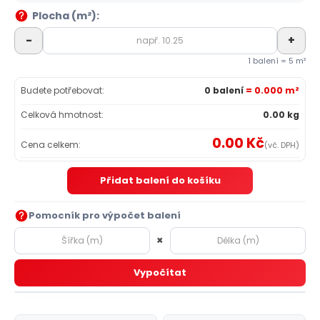
Plocha (m²):
-
+
1 balení = 5 m²
Budete potřebovat:
0 balení
= 0.000 m²
Celková hmotnost:
0.00 kg
0.00 Kč
Cena celkem:
(vč. DPH)
Přidat balení do košíku
Pomocník pro výpočet balení
×
Vypočítat