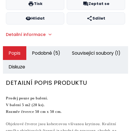
Tisk
Zeptat se
Hlídat
Sdílet
Detailní informace
Popis
Podobné (5)
Související soubory (1)
Diskuze
DETAILNÍ POPIS PRODUKTU
Prodej pouze po balení.
V balení 5 m2 (20 ks).
Rozměr čtverce 50 cm x 50 cm.
Objektové čtverce jsou kobercovou všívanou krytinou. Kvalitní
smyčka objektových čtverců je vhodná do pracoven, chodeb, na