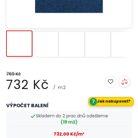
769 Kč
732 Kč
/ m2
?
Jak nakupovat?
VÝPOČET BALENÍ
Měrná
cena:
Skladem do 2 prac.dnů odešleme
(19 m2)
732,00 Kč/m²