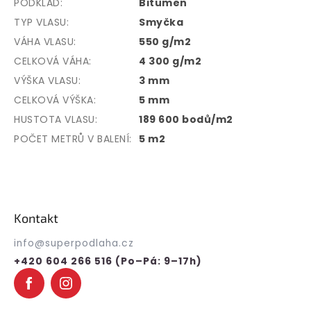
PODKLAD:
Bitumen
TYP VLASU:
Smyčka
VÁHA VLASU:
550 g/m2
CELKOVÁ VÁHA:
4 300 g/m2
VÝŠKA VLASU:
3 mm
CELKOVÁ VÝŠKA:
5 mm
HUSTOTA VLASU:
189 600 bodů/m2
POČET METRŮ V BALENÍ:
5 m2
Z
á
p
Kontakt
a
t
info
@
superpodlaha.cz
í
+420 604 266 516 (Po–Pá: 9–17h)