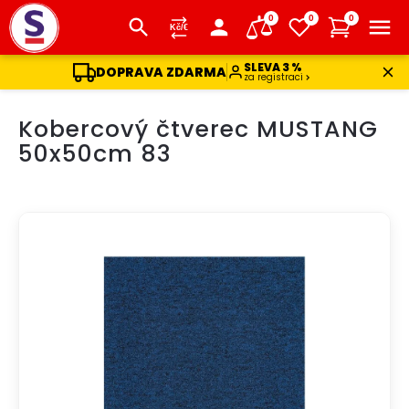
0
0
0
SLEVA 3 %
DOPRAVA ZDARMA
za registraci
Přejít
Kobercový čtverec MUSTANG
na
obsah
50x50cm 83
DOPRAVA ZDARMA