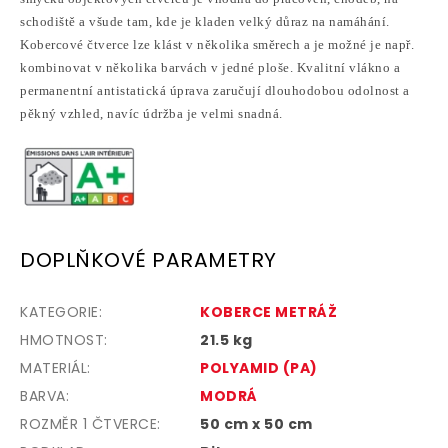
schodiště a všude tam, kde je kladen velký důraz na namáhání.
Kobercové čtverce lze klást v několika směrech a je možné je např.
kombinovat v několika barvách v jedné ploše. Kvalitní vlákno a
permanentní antistatická úprava zaručují dlouhodobou odolnost a
pěkný vzhled, navíc údržba je velmi snadná.
DOPLŇKOVÉ PARAMETRY
KATEGORIE
:
KOBERCE METRÁŽ
HMOTNOST
:
21.5 kg
MATERIÁL
:
POLYAMID (PA)
BARVA
:
MODRÁ
ROZMĚR 1 ČTVERCE:
50 cm x 50 cm