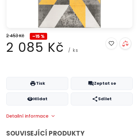
2 453 Kč
–15 %
2 085 Kč
/ ks
Měrná
cena:
Tisk
Zeptat se
Hlídat
Sdílet
Detailní informace
SOUVISEJÍCÍ PRODUKTY