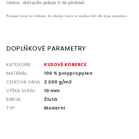
ložnice, obývacího pokoje či do předsíně.
Prosíme berte na vědomí, že odstíny barev se mohou lišit dle typu monitoru.
DOPLŇKOVÉ PARAMETRY
KATEGORIE
:
KUSOVÉ KOBERCE
MATERIÁL:
100 % polypropylen
CELKOVÁ VÁHA:
2 200 g/m2
VÝŠKA VLASU:
10 mm
BARVA:
Žlutá
TYP:
Moderní
Z
á