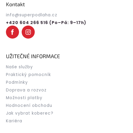
p
Kontakt
a
t
info
@
superpodlaha.cz
í
+420 604 266 516 (Po–Pá: 9–17h)
UŽITEČNÉ INFORMACE
Naše služby
Praktický pomocník
Podmínky
Doprava a rozvoz
Možnosti platby
Hodnocení obchodu
Jak vybrat koberec?
Kariéra