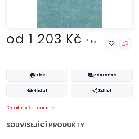
od
1 203 Kč
/ ks
Měrná
cena:
Tisk
Zeptat se
Hlídat
Sdílet
Detailní informace
SOUVISEJÍCÍ PRODUKTY