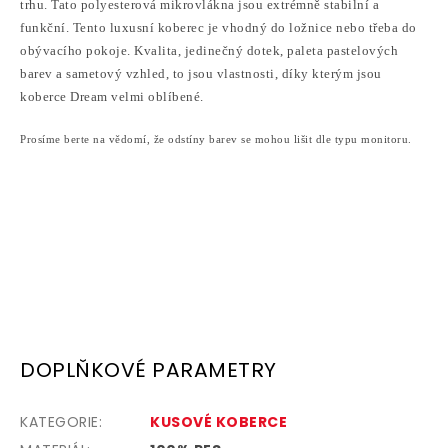
trhu. Tato polyesterová mikrovlákna jsou extrémně stabilní a
funkční. Tento luxusní koberec je vhodný do ložnice nebo třeba do
obývacího pokoje.
Kvalita, jedinečný dotek, paleta pastelových
barev a sametový vzhled, to jsou vlastnosti, díky kterým jsou
koberce Dream velmi oblíbené.
Prosíme berte na vědomí, že odstíny barev se mohou lišit dle typu monitoru.
DOPLŇKOVÉ PARAMETRY
KATEGORIE
:
KUSOVÉ KOBERCE