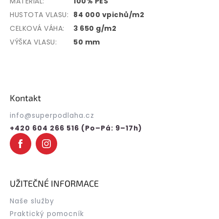
MATERIÁL:
100% PES
HUSTOTA VLASU:
84 000 vpichů/m2
CELKOVÁ VÁHA:
3 650 g/m2
VÝŠKA VLASU:
50 mm
Z
á
p
Kontakt
a
t
info
@
superpodlaha.cz
í
+420 604 266 516 (Po–Pá: 9–17h)
UŽITEČNÉ INFORMACE
Naše služby
Praktický pomocník