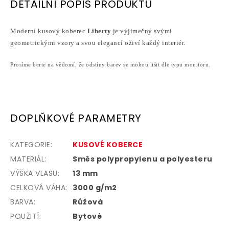
DETAILNÍ POPIS PRODUKTU
Moderní kusový koberec
Liberty
je výjimečný svými
geometrickými vzory a svou elegancí oživí každý interiér.
Prosíme berte na vědomí, že odstíny barev se mohou lišit dle typu monitoru.
DOPLŇKOVÉ PARAMETRY
KATEGORIE
:
KUSOVÉ KOBERCE
MATERIÁL
:
Směs polypropylenu a polyesteru
VÝŠKA VLASU
:
13 mm
CELKOVÁ VÁHA
:
3000 g/m2
BARVA
:
Růžová
POUŽITÍ
:
Bytové