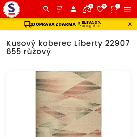
0
0
0
SLEVA 3 %
DOPRAVA ZDARMA
za registraci
Přejít
Kusový koberec Liberty 22907
na
obsah
655 růžový
DOPRAVA ZDARMA