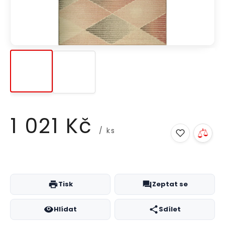
1 021 Kč
/ ks
Měrná
cena:
Tisk
Zeptat se
Hlídat
Sdílet