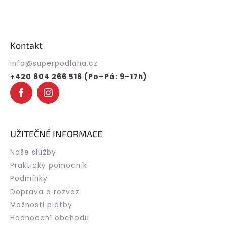
Z
á
p
Kontakt
a
t
info
@
superpodlaha.cz
í
+420 604 266 516 (Po–Pá: 9–17h)
UŽITEČNÉ INFORMACE
Naše služby
Praktický pomocník
Podmínky
Doprava a rozvoz
Možnosti platby
Hodnocení obchodu