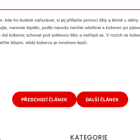
m, kde ho budete zařezávat, si jej přitlačte pomocí lišty a těsně u st
lujte, naneste lepidlo, podle návodu nechte odvětrat a koberec po páse
 dal koberec schovat pod soklovou lištu a netřepil se. V rozích se kob
říte lištami, efekt koberce je mnohem lepší.
PŘEDCHOZÍ ČLÁNEK
DALŠÍ ČLÁNEK
KATEGORIE