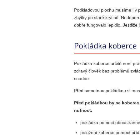
Podkladovou plochu musíme i v příp
zbytky po staré krytině. Nedoporu
dobře fungovalo lepidlo. Jestliž
Pokládka koberce
Pokládka koberce určitě není prá
zdravý člověk bez problémů zvlá
snadno.
Před samotnou pokládkou si musít
Před pokládkou by se koberec m
nutnost.
pokládka pomocí oboustranné 
položení koberce pomocí příd