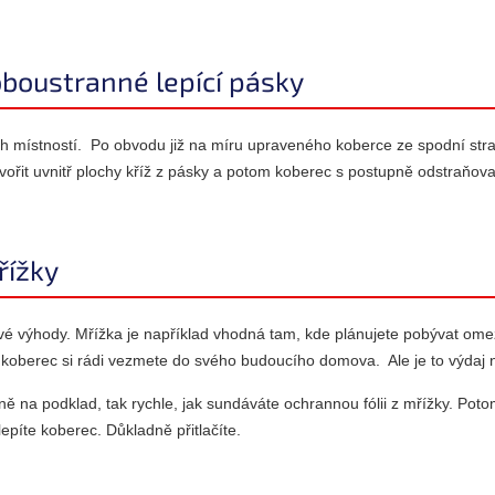
boustranné lepící pásky
h místností. Po obvodu již na míru upraveného koberce ze spodní stra
ořit uvnitř plochy kříž z pásky a potom koberec s postupně odstraňovan
řížky
é výhody. Mřížka je například vhodná tam, kde plánujete pobývat ome
 a koberec si rádi vezmete do svého budoucího domova. Ale je to výdaj 
ně na podklad, tak rychle, jak sundáváte ochrannou fólii z mřížky. Pot
epíte koberec. Důkladně přitlačíte.