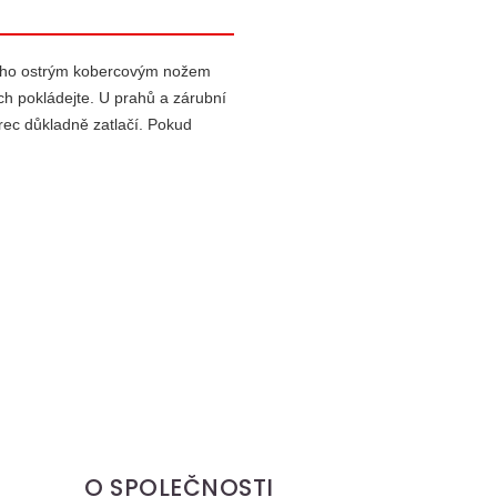
ěny ho ostrým kobercovým nožem
ch pokládejte. U prahů a zárubní
erec důkladně zatlačí. Pokud
O SPOLEČNOSTI