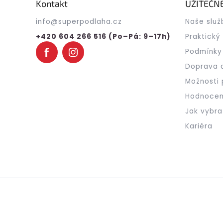
a
Kontakt
UŽITEČN
t
info
@
superpodlaha.cz
Naše služ
í
+420 604 266 516 (Po–Pá: 9–17h)
Praktický
Podmínky
Doprava 
Možnosti 
Hodnocen
Jak vybra
Kariéra