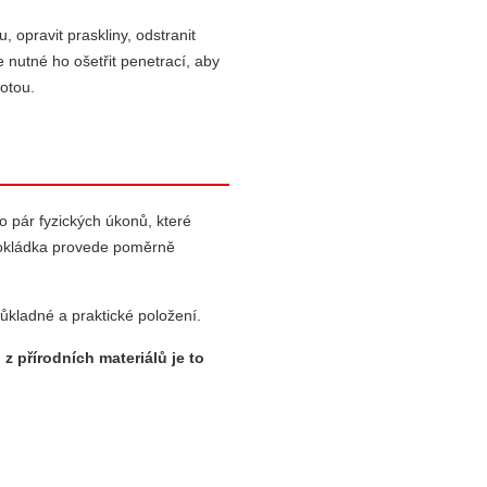
, opravit praskliny, odstranit
 nutné ho ošetřit penetrací, aby
motou.
 pár fyzických úkonů, které
 pokládka provede poměrně
ůkladné a praktické položení.
z přírodních materiálů je to