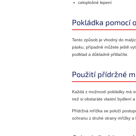
celoplošné lepení
Pokládka pomocí o
Tento způsob je vhodný do malýc
pásku, případně můžete ještě vytv
podklad a důkladně přitlačíte.
Použití přídržné m
Každá z možností pokládky má sv
než si obstaráte vlastní bydlení
Přídržná mřížka se položí postup
ochranu z druhé strany mřížky a l