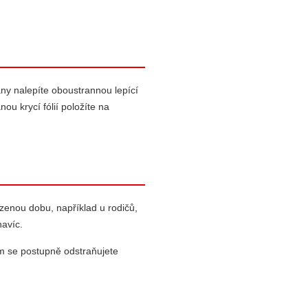
ny nalepíte oboustrannou lepící
ou krycí fólií položíte na
zenou dobu, například u rodičů,
navíc.
om se postupně odstraňujete