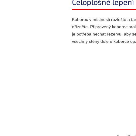
Celoplošné lepení
Koberec v místnosti rozložte a ta
ořízněte. Připravený koberec sro
je potřeba nechat rezervu, aby se
všechny stěny dole u koberce opat
Z
á
p