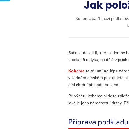
Jak polo
Koberec patří mezi podlahové 
k
Stále je dost lidí, kteří si domo
pocitu při dotyku, co dělá z jejic
Koberce
také umí nejlépe zatep
v žádném dětském pokoji, kde si d
děti chrání při pádu na zem.
Při výběru koberce si dejte zálež
jaká je jeho náročnost údržby. P
Příprava podkladu