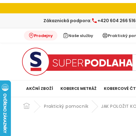
Zákaznická podpora:
+420 604 266 516
Prodejny
Naše služby
Praktický po
AKČNÍ ZBOŽÍ
KOBERCE METRÁŽ
KOBERCOVÉ ČT
Přejít
na
Praktický pomocník
JAK POLOŽIT K
obsah