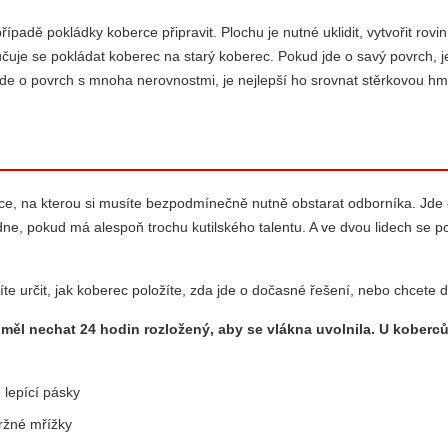
adě pokládky koberce připravit. Plochu je nutné uklidit, vytvořit rovinu
čuje se pokládat koberec na starý koberec. Pokud jde o savý povrch, je
e jde o povrch s mnoha nerovnostmi, je nejlepší ho srovnat stěrkovou h
ce, na kterou si musíte bezpodmínečně nutně obstarat odborníka. Jde o
dne, pokud má alespoň trochu kutilského talentu. A ve dvou lidech se
e určit, jak koberec položíte, zda jde o dočasné řešení, nebo chcete d
ěl nechat 24 hodin rozložený, aby se vlákna uvolnila. U koberců 
lepící pásky
ržné mřížky