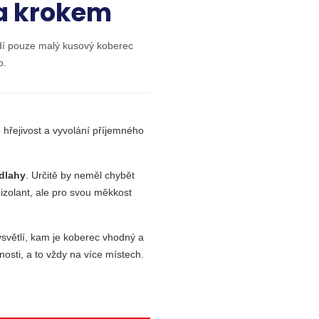
za krokem
řídí pouze malý kusový koberec
o.
o hřejivost a vyvolání příjemného
odlahy
. Určitě by neměl chybět
 izolant, ale pro svou měkkost
vysvětlí, kam je koberec vhodný a
osti, a to vždy na více místech.