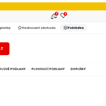
0
0
 platby
Hodnocení obchodu
Pokládka
AT
YLOVÉ PODLAHY
PLOVOUCÍ PODLAHY
DOPLŇKY