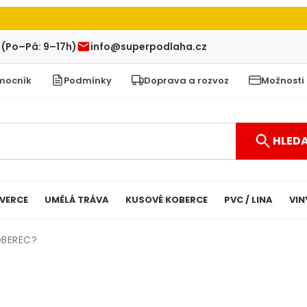
 (Po–Pá: 9–17h)
info@superpodlaha.cz
mocník
Podmínky
Doprava a rozvoz
Možnosti
HLED
VERCE
UMĚLÁ TRÁVA
KUSOVÉ KOBERCE
PVC / LINA
VIN
OBEREC?