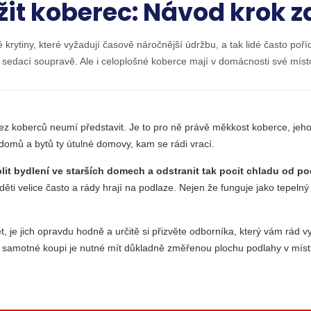
žit koberec: Návod krok 
krytiny, které vyžadují časově náročnější údržbu, a tak lidé často po
 sedací soupravě. Ale i celoplošné koberce mají v domácnosti své míst
v bez koberců neumí představit. Je to pro ně právě měkkost koberce, jeh
h domů a bytů ty útulné domovy, kam se rádi vrací.
lit bydlení ve starších domech a odstranit tak pocit chladu od p
ěti velice často a rády hrají na podlaze. Nejen že funguje jako tepelný
et, je jich opravdu hodně a určitě si přizvěte odborníka, který vám rád 
ři samotné koupi je nutné mít důkladně změřenou plochu podlahy v místn