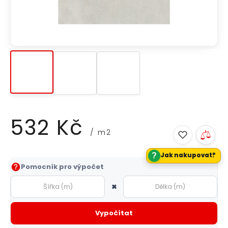
532 Kč
/ m2
?
Jak nakupovat?
Měrná
Pomocník pro výpočet
cena:
×
Vypočítat