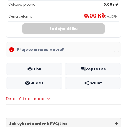
Celková plocha:
0.00 m²
0.00 Kč
Cena celkem:
(vč. DPH)
Zadejte délku
Přejete si něco navíc?
Tisk
Zeptat se
Hlídat
Sdílet
Detailní informace
Jak vybrat správné PVC/Lino