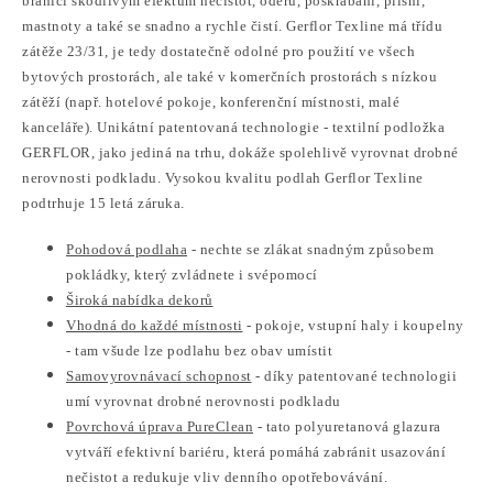
bránící škodlivým efektům nečistot, oděru, poškrábání, plísní,
mastnoty a také se snadno a rychle čistí. Gerflor Texline má třídu
zátěže 23/31, je tedy dostatečně odolné pro použití ve všech
bytových prostorách, ale také v komerčních prostorách s nízkou
zátěží (např. hotelové pokoje, konferenční místnosti, malé
kanceláře). Unikátní patentovaná technologie - textilní podložka
GERFLOR, jako jediná na trhu, dokáže spolehlivě vyrovnat drobné
nerovnosti podkladu. Vysokou kvalitu podlah Gerflor Texline
podtrhuje 15 letá záruka.
Pohodová podlaha
- nechte se zlákat snadným způsobem
pokládky, který zvládnete i svépomocí
Široká nabídka dekorů
Vhodná do každé místnosti
- pokoje, vstupní haly i koupelny
- tam všude lze podlahu bez obav umístit
Samovyrovnávací schopnost
- díky patentované technologii
umí vyrovnat drobné nerovnosti podkladu
Povrchová úprava PureClean
- tato p
olyuretanová glazura
vytváří efektivní bariéru, která pomáhá zabránit usazování
nečistot a redukuje vliv denního opotřebovávání.