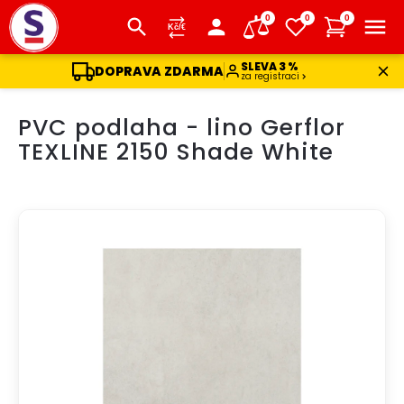
0
0
0
SLEVA 3 %
DOPRAVA ZDARMA
za registraci
Přejít
PVC podlaha - lino Gerflor
na
obsah
TEXLINE 2150 Shade White
DOPRAVA ZDARMA