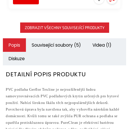
ZOBRAZIT VŠECHNY SOUVISEJÍCÍ PRODUKTY
Popis
Související soubory (5)
Videa (1)
Diskuze
DETAILNÍ POPIS PRODUKTU
PVC podlaha Gerflor Texline je nejrozšířenější řadou
samovyrovnávacích PVC podlahových krytin určených pro bytové
použití. Nabízí širokou škálu těch nejpopulárnějších dekorů.
Povrchová úprava byla navržena tak, aby vyhověla nárokům každé
domácnosti. Kvůli tomu se také zvýšila PUR ochrana a podlaha se
opatřila protiskluznou úpravou. PureClean je efektivní bariérou