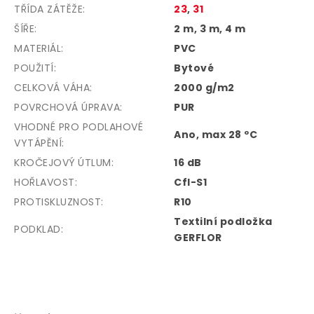
TŘÍDA ZÁTĚŽE
:
23
,
31
ŠÍŘE
:
2 m, 3 m, 4 m
MATERIÁL
:
PVC
POUŽITÍ
:
Bytové
CELKOVÁ VÁHA
:
2000 g/m2
POVRCHOVÁ ÚPRAVA
:
PUR
VHODNÉ PRO PODLAHOVÉ
Ano, max 28 ºC
VYTÁPĚNÍ
:
KROČEJOVÝ ÚTLUM
:
16 dB
HOŘLAVOST
:
Cfl-S1
PROTISKLUZNOST
:
R10
Textilní podložka
PODKLAD
:
GERFLOR
Z
á
p