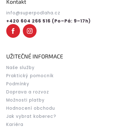
Kontakt
a
t
info
@
superpodlaha.cz
í
+420 604 266 516 (Po–Pá: 9–17h)
UŽITEČNÉ INFORMACE
Naše služby
Praktický pomocník
Podmínky
Doprava a rozvoz
Možnosti platby
Hodnocení obchodu
Jak vybrat koberec?
Kariéra