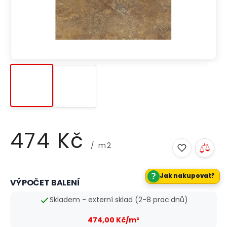
474 Kč
/ m2
Měrná
?
Jak nakupovat?
VÝPOČET BALENÍ
cena:
Skladem - externí sklad (2-8 prac.dnů)
474,00 Kč/m²