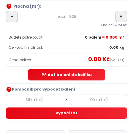
Plocha (m²):
-
+
1 balení = 24 m²
Budete potřebovat:
0 balení
= 0.000 m²
Celková hmotnost:
0.00 kg
0.00 Kč
Cena celkem:
(vč. DPH)
Přidat balení do košíku
Pomocník pro výpočet balení
×
Vypočítat