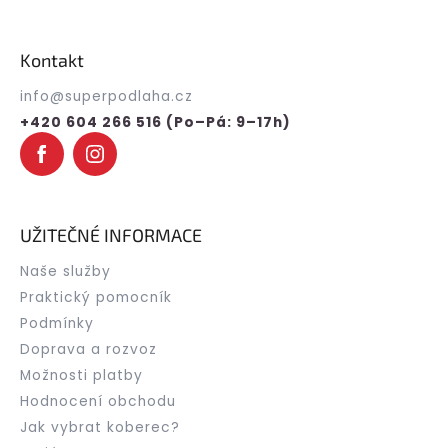
Z
á
p
Kontakt
a
t
info
@
superpodlaha.cz
í
+420 604 266 516 (Po–Pá: 9–17h)
UŽITEČNÉ INFORMACE
Naše služby
Praktický pomocník
Podmínky
Doprava a rozvoz
Možnosti platby
Hodnocení obchodu
Jak vybrat koberec?