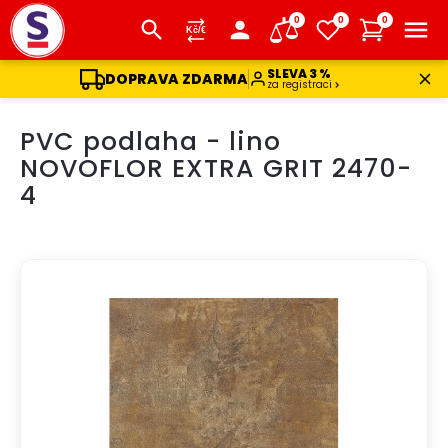
0
0
0
SLEVA 3 %
DOPRAVA ZDARMA
za registraci
Přejít
PVC podlaha - lino
na
obsah
NOVOFLOR EXTRA GRIT 2470-
4
DOPRAVA ZDARMA