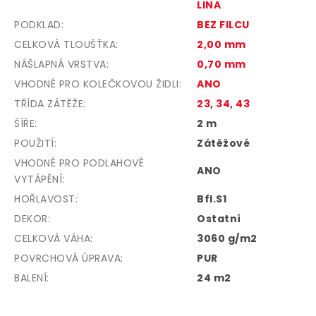
LINA
PODKLAD
:
BEZ FILCU
CELKOVÁ TLOUŠŤKA
:
2,00 mm
NÁŠLAPNÁ VRSTVA
:
0,70 mm
VHODNÉ PRO KOLEČKOVOU ŽIDLI
:
ANO
TŘÍDA ZÁTĚŽE
:
23
,
34
,
43
ŠÍŘE
:
2 m
POUŽITÍ
:
Zátěžové
VHODNÉ PRO PODLAHOVÉ
ANO
VYTÁPĚNÍ
:
HOŘLAVOST
:
Bfl.S1
DEKOR
:
Ostatní
CELKOVÁ VÁHA
:
3060 g/m2
POVRCHOVÁ ÚPRAVA
:
PUR
BALENÍ
:
24 m2