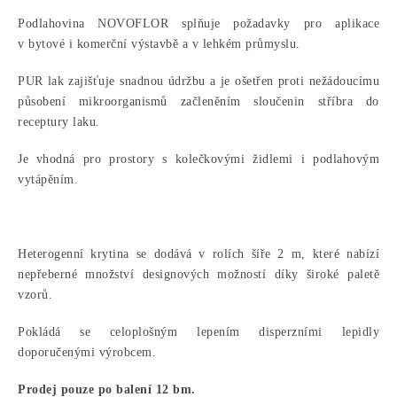
Podlahovina NOVOFLOR splňuje požadavky pro aplikace
v bytové i komerční výstavbě a v lehkém průmyslu.
PUR lak zajišťuje snadnou údržbu a je ošetřen proti nežádoucímu
působení mikroorganismů začleněním sloučenin stříbra do
receptury laku.
Je vhodná pro prostory s kolečkovými židlemi i podlahovým
vytápěním.
Heterogenní krytina se dodává v rolích šíře 2 m, které nabízí
nepřeberné množství designových možností díky široké paletě
vzorů.
Pokládá se celoplošným lepením disperzními lepidly
doporučenými výrobcem.
Prodej pouze po balení 12 bm.