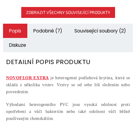
ZOBRAZIT VŠECHNY SOUVISEJÍCÍ PRODUKTY
Popis
Podobné (7)
Související soubory (2)
Diskuze
DETAILNÍ POPIS PRODUKTU
NOVOFLOR EXTRA
je heterogenní podlahová krytina, která se
skládá z několika vrstev. Vrstvy se od sebe liší složením nebo
provedením.
Výhodami heterogenního PVC jsou vysoká odolnost proti
opotřebení a vůči bakteriím nebo také o
dolnost vůči běžně
používaným chemikáliím.