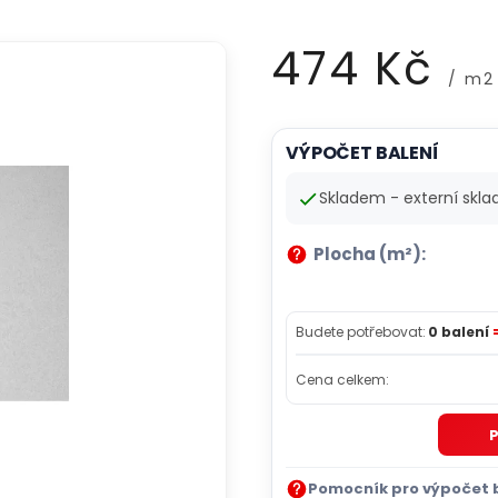
474 Kč
/ m2
Měrná
VÝPOČET BALENÍ
cena:
Skladem - externí skla
Plocha (m²):
Budete potřebovat:
0 balení
Cena celkem:
P
Pomocník pro výpočet 