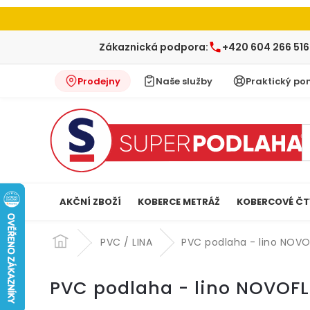
Zákaznická podpora:
+420 604 266 516
Prodejny
Naše služby
Praktický po
AKČNÍ ZBOŽÍ
KOBERCE METRÁŽ
KOBERCOVÉ ČT
Přejít
na
PVC / LINA
PVC podlaha - lino NOV
obsah
PVC podlaha - lino NOVOF