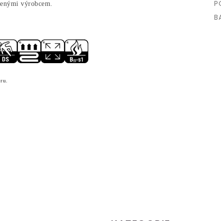
P
učenými výrobcem.
B
ru.