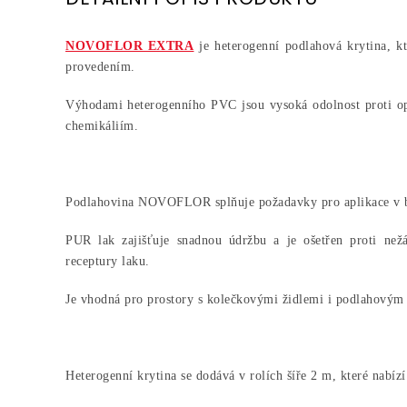
NOVOFLOR EXTRA
je heterogenní podlahová krytina, kt
provedením.
Výhodami heterogenního PVC jsou vysoká odolnost proti op
chemikáliím.
Podlahovina NOVOFLOR splňuje požadavky pro aplikace v b
PUR lak zajišťuje snadnou údržbu a je ošetřen proti než
receptury laku.
Je vhodná pro prostory s kolečkovými židlemi i podlahovým
Heterogenní krytina se dodává v rolích šíře 2 m, které nabíz