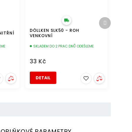
Další
produkt
DÖLLKEN SLK50 - ROH
NITŘNÍ
VENKOVNÍ
EME
SKLADEM DO 2 PRAC.DNŮ ODEŠLEME
33 Kč
DETAIL
OPLŇKOVÉ PARAMETRY