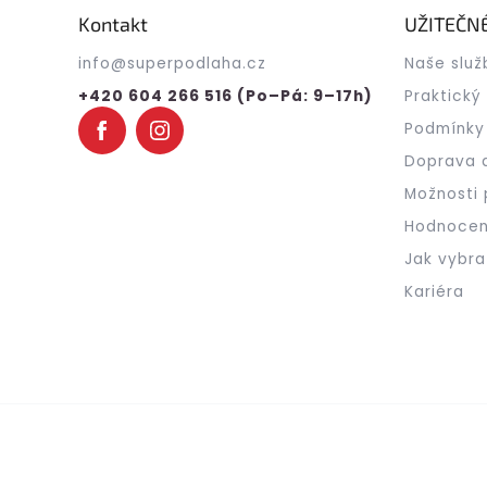
a
Kontakt
UŽITEČN
t
info
@
superpodlaha.cz
Naše služ
í
+420 604 266 516 (Po–Pá: 9–17h)
Praktický
Podmínky
Doprava 
Možnosti 
Hodnocen
Jak vybra
Kariéra