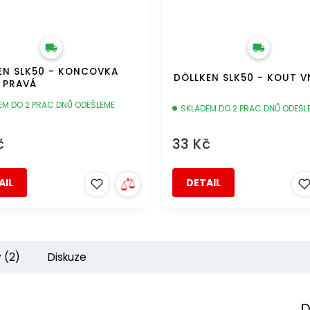
EN SLK50 - KONCOVKA
DÖLLKEN SLK50 - KOUT V
A PRAVÁ
EM DO 2 PRAC.DNŮ ODEŠLEME
SKLADEM DO 2 PRAC.DNŮ ODEŠL
č
33 Kč
AIL
DETAIL
 (2)
Diskuze
D