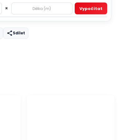
×
Vypočítat
Sdílet
DOPRAVA ZDARMA