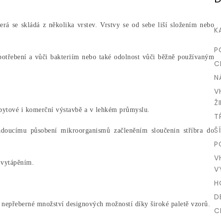
erá se skládá z několika vrstev. Vrstvy se od sebe liší složením nebo
K
P
otřebení a vůči bakteriím nebo také o
dolnost vůči běžně používaným
C
N
V
ŽI
ytové i komerční výstavbě a v lehkém průmyslu.
T
Š
ádoucímu působení mikroorganismů začleněním sloučenin stříbra do
P
V
 vytápěním.
V
H
D
í nepřeberné množství designových možností díky široké paletě vzorů.
C