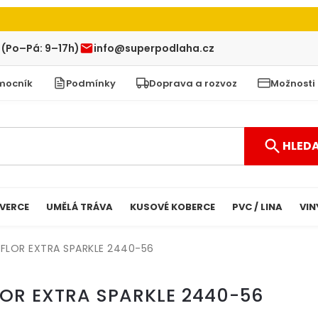
 (Po–Pá: 9–17h)
info@superpodlaha.cz
mocník
Podmínky
Doprava a rozvoz
Možnosti
HLED
VERCE
UMĚLÁ TRÁVA
KUSOVÉ KOBERCE
PVC / LINA
VIN
OFLOR EXTRA SPARKLE 2440-56
LOR EXTRA SPARKLE 2440-56