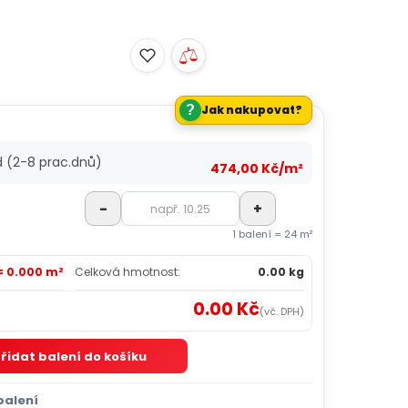
?
Jak nakupovat?
d (2-8 prac.dnů)
474,00 Kč/m²
-
+
1 balení = 24 m²
= 0.000 m²
Celková hmotnost:
0.00 kg
0.00 Kč
(vč. DPH)
řidat balení do košíku
balení