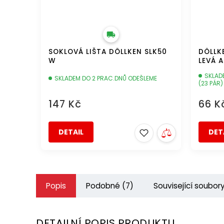
SOKLOVÁ LIŠTA DÖLLKEN SLK50
DÖLLK
W
LEVÁ 
SKLAD
SKLADEM DO 2 PRAC.DNŮ ODEŠLEME
(23 PÁR)
147 Kč
66 K
DETAIL
DET
Popis
Podobné (7)
Související soubory
DETAILNÍ POPIS PRODUKTU