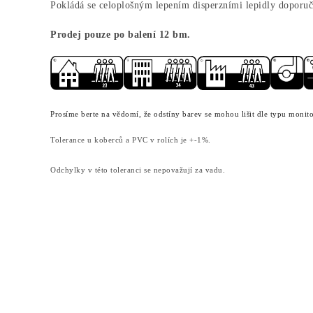
Pokládá se celoplošným lepením disperzními lepidly dopor
Prodej pouze po balení 12 bm.
Prosíme berte na vědomí, že odstíny barev se mohou lišit dle typu monito
Tolerance u koberců a PVC v rolích je +-1%.
Odchylky v této toleranci se nepovažují za vadu.
Z
á
p