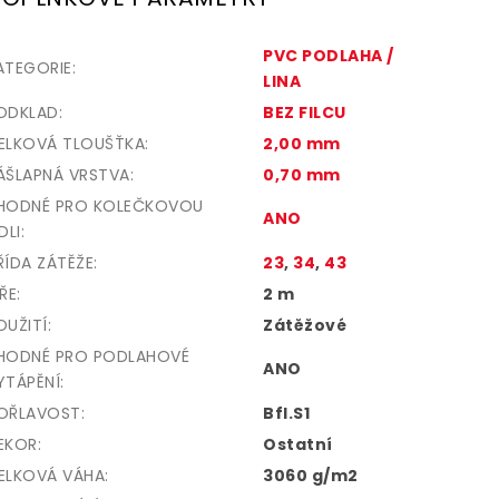
PVC PODLAHA /
ATEGORIE
:
LINA
ODKLAD
:
BEZ FILCU
ELKOVÁ TLOUŠŤKA
:
2,00 mm
ÁŠLAPNÁ VRSTVA
:
0,70 mm
HODNÉ PRO KOLEČKOVOU
ANO
DLI
:
ŘÍDA ZÁTĚŽE
:
23
,
34
,
43
ÍŘE
:
2 m
OUŽITÍ
:
Zátěžové
HODNÉ PRO PODLAHOVÉ
ANO
YTÁPĚNÍ
:
OŘLAVOST
:
Bfl.S1
EKOR
:
Ostatní
ELKOVÁ VÁHA
:
3060 g/m2