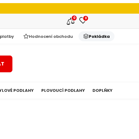
0
0
 platby
Hodnocení obchodu
Pokládka
AT
YLOVÉ PODLAHY
PLOVOUCÍ PODLAHY
DOPLŇKY