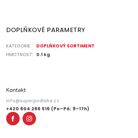
DOPLŇKOVÉ PARAMETRY
KATEGORIE
:
DOPLŇKOVÝ SORTIMENT
HMOTNOST
:
0.1 kg
Z
á
p
Kontakt
a
t
info
@
superpodlaha.cz
í
+420 604 266 516 (Po–Pá: 9–17h)