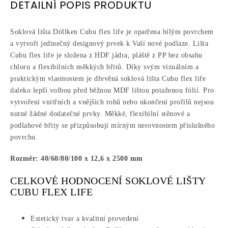
DETAILNÍ POPIS PRODUKTU
Soklová lišta Döllken Cubu flex life je opatřena bílým povrchem
a vytvoří jedinečný designový prvek k Vaší nové podlaze. Lišta
Cubu flex life je složena z HDF jádra, pláště z PP bez obsahu
chloru a flexibilních měkkých břitů. Díky svým vizuálním a
praktickým vlastnostem je dřevěná soklová lišta Cubu flex life
daleko lepší volbou před běžnou MDF lištou potaženou fólií. Pro
vytvoření vnitřních a vnějších rohů nebo ukončení profilů nejsou
nutné žádné dodatečné prvky. Měkké, flexibilní stěnové a
podlahové břity se přizpůsobují mírným nerovnostem příslušného
povrchu.
Rozměr: 40/60/80/100 x 12,6 x 2500 mm
CELKOVÉ HODNOCENÍ SOKLOVÉ LIŠTY
CUBU FLEX LIFE
Estetický tvar a kvalitní provedení