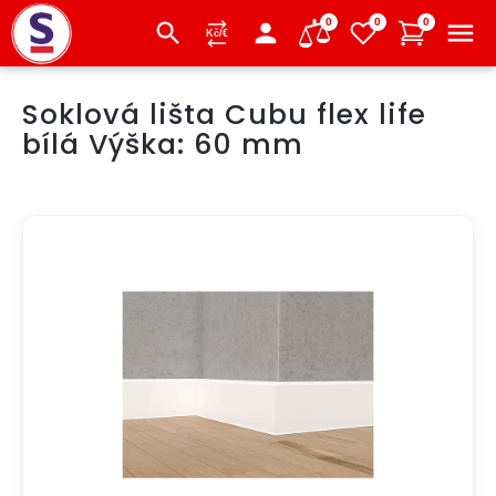
0
0
0
Přejít
Soklová lišta Cubu flex life
na
obsah
bílá Výška: 60 mm
DOPRAVA ZDARMA