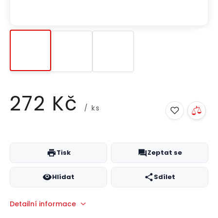
272 Kč
/ ks
Měrná
cena:
Tisk
Zeptat se
Hlídat
Sdílet
Detailní informace