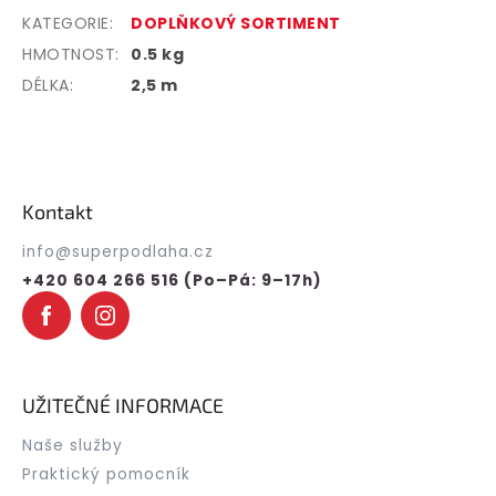
KATEGORIE
:
DOPLŇKOVÝ SORTIMENT
HMOTNOST
:
0.5 kg
DÉLKA:
2,5 m
Z
á
p
Kontakt
a
t
info
@
superpodlaha.cz
í
+420 604 266 516 (Po–Pá: 9–17h)
UŽITEČNÉ INFORMACE
Naše služby
Praktický pomocník