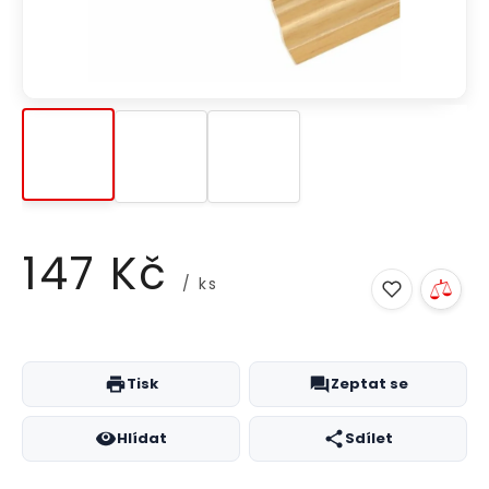
147 Kč
/ ks
Měrná
cena:
Tisk
Zeptat se
Hlídat
Sdílet