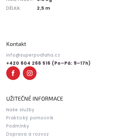
DÉLKA:
2,5 m
Z
á
p
Kontakt
a
t
info
@
superpodlaha.cz
í
+420 604 266 516 (Po–Pá: 9–17h)
UŽITEČNÉ INFORMACE
Naše služby
Praktický pomocník
Podmínky
Doprava a rozvoz