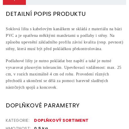
DETAILNÍ POPIS PRODUKTU
Soklová lišta s kabelovým kanálkem se skládá z materiálu na bázi
PVC a je opatřena měkkými manžetami u podlahy i stěny. Na
způsobu upevnění základního profilu závisí kvalita (resp. pevnost)
stěny, která musí být před pokládkou překontrolována.
Podlahové lišty je nutno pokládat bez napětí a také je nutné
vyvarovat plusovým tolerancím. Upevňovací vzdálenost: max. 25
cm, v rozích maximálně 4 cm od rohu. Provedení různých
přechodů a ukončení se dělá za pomoci barevně sladěných
nástrčných spojů a koncovek.
DOPLŇKOVÉ PARAMETRY
KATEGORIE
:
DOPLŇKOVÝ SORTIMENT
HMOTNOST
:
0.5 kg