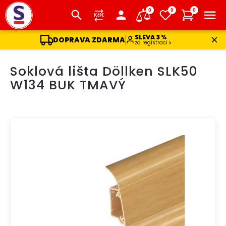
0
0
0
SLEVA 3 %
DOPRAVA ZDARMA
za registraci
Přejít
Soklová lišta Döllken SLK50
na
obsah
W134 BUK TMAVÝ
DOPRAVA ZDARMA