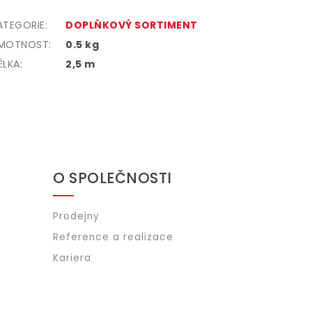
ATEGORIE
:
DOPLŇKOVÝ SORTIMENT
MOTNOST
:
0.5 kg
ÉLKA:
2,5 m
O SPOLEČNOSTI
Prodejny
Reference a realizace
Kariera