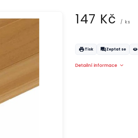
147 Kč
/ ks
Měrná
cena:
Tisk
Zeptat se
Detailní informace