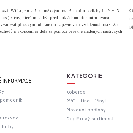
K
a bázi PVC a je opatřena měkkými manžetami u podlahy i stěny. Na
vnost) stěny, která musí být před pokládkou překontrolována.
H
é vyvarovat plusovým tolerancím. Upevňovací vzdálenost: max. 25
D
echodů a ukončení se dělá za pomoci barevně sladěných nástrčných
KATEGORIE
É INFORMACE
by
Koberce
 pomocník
PVC - Lina - Vinyl
Plovoucí podlahy
a rozvoz
Doplňkový sortiment
platby