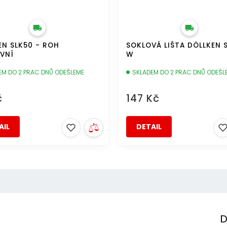
EN SLK50 - ROH
SOKLOVÁ LIŠTA DÖLLKEN 
VNÍ
W
EM DO 2 PRAC.DNŮ ODEŠLEME
SKLADEM DO 2 PRAC.DNŮ ODEŠL
č
147 Kč
AIL
DETAIL
D