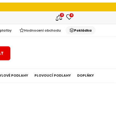
0
0
 platby
Hodnocení obchodu
Pokládka
AT
YLOVÉ PODLAHY
PLOVOUCÍ PODLAHY
DOPLŇKY