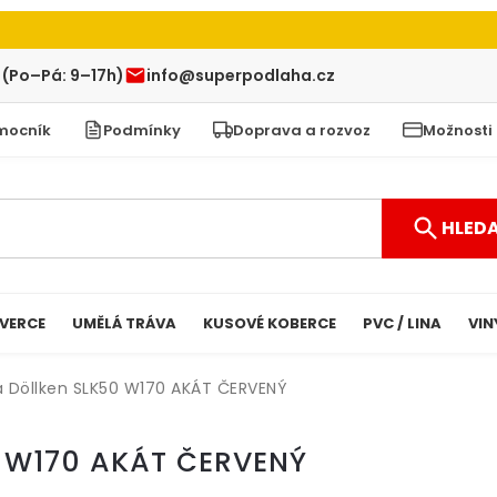
 (Po–Pá: 9–17h)
info@superpodlaha.cz
mocník
Podmínky
Doprava a rozvoz
Možnosti
HLED
VERCE
UMĚLÁ TRÁVA
KUSOVÉ KOBERCE
PVC / LINA
VIN
ta Döllken SLK50 W170 AKÁT ČERVENÝ
50 W170 AKÁT ČERVENÝ