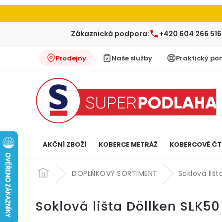
Zákaznická podpora:
+420 604 266 516
Prodejny
Naše služby
Praktický po
AKČNÍ ZBOŽÍ
KOBERCE METRÁŽ
KOBERCOVÉ ČT
Přejít
na
DOPLŃKOVÝ SORTIMENT
Soklová liš
obsah
Soklová lišta Döllken SLK