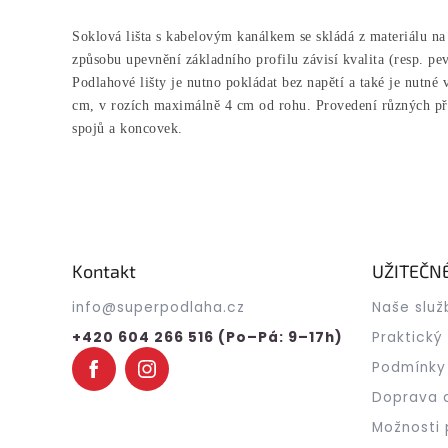
Soklová lišta s kabelovým kanálkem se skládá z materiálu n
způsobu upevnění základního profilu závisí kvalita (resp. pe
Podlahové lišty je nutno pokládat bez napětí a také je nutn
cm, v rozích maximálně 4 cm od rohu. Provedení různých př
spojů a koncovek.
Z
á
p
a
Kontakt
UŽITEČN
t
info
@
superpodlaha.cz
Naše služ
í
+420 604 266 516 (Po–Pá: 9–17h)
Praktický
Podmínky
Doprava 
Možnosti 