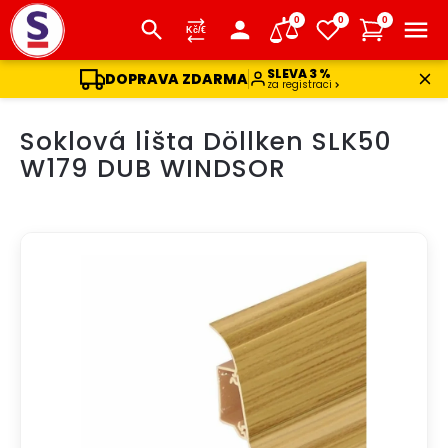
0
0
0
SLEVA 3 %
DOPRAVA ZDARMA
za registraci
Přejít
Soklová lišta Döllken SLK50
na
obsah
W179 DUB WINDSOR
DOPRAVA ZDARMA