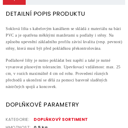
DETAILNÍ POPIS PRODUKTU
Soklová lišta s kabelovým kanálkem se skládá z materiálu na bázi
PVC a je opatřena měkkými manžetami u podlahy i stěny. Na
způsobu upevnění základního profilu závisí kvalita (resp. pevnost)
stěny, která musí být před pokládkou překontrolována.
Podlahové lišty je nutno pokládat bez napětí a také je nutné
vyvarovat plusovým tolerancím. Upevňovací vzdálenost: max. 25
cm, v rozích maximálně 4 cm od rohu. Provedení různých
přechodů a ukončení se dělá za pomoci barevně sladěných
nástrčných spojů a koncovek.
DOPLŇKOVÉ PARAMETRY
KATEGORIE
:
DOPLŇKOVÝ SORTIMENT
HMOTNOST
:
0.5 kg