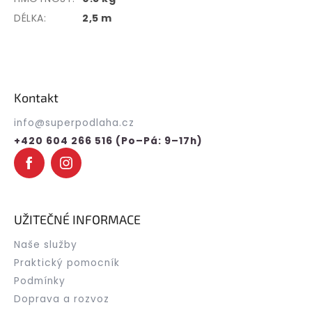
DÉLKA:
2,5 m
Z
á
p
Kontakt
a
t
info
@
superpodlaha.cz
í
+420 604 266 516 (Po–Pá: 9–17h)
UŽITEČNÉ INFORMACE
Naše služby
Praktický pomocník
Podmínky
Doprava a rozvoz