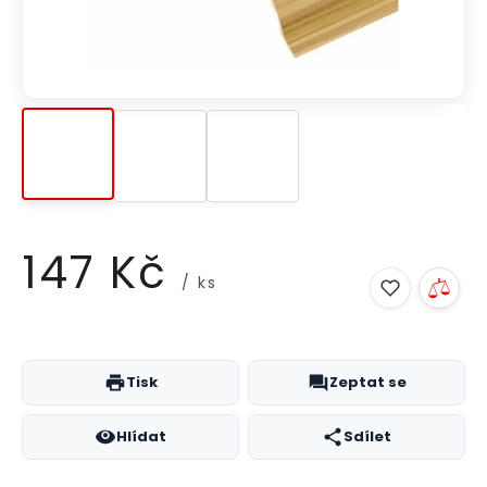
147 Kč
/ ks
Měrná
cena:
Tisk
Zeptat se
Hlídat
Sdílet