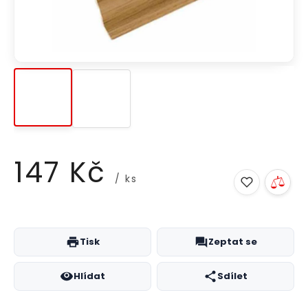
147 Kč
/ ks
Měrná
cena:
Tisk
Zeptat se
Hlídat
Sdílet