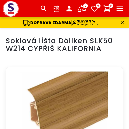
0
0
0
SLEVA 3 %
DOPRAVA ZDARMA
za registraci
Přejít
Soklová lišta Döllken SLK50
na
obsah
W214 CYPŘIŠ KALIFORNIA
DOPRAVA ZDARMA