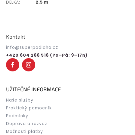
DÉLKA:
2,5 m
Z
á
p
Kontakt
a
t
info
@
superpodlaha.cz
í
+420 604 266 516 (Po–Pá: 9–17h)
UŽITEČNÉ INFORMACE
Naše služby
Praktický pomocník
Podmínky
Doprava a rozvoz
Možnosti platby