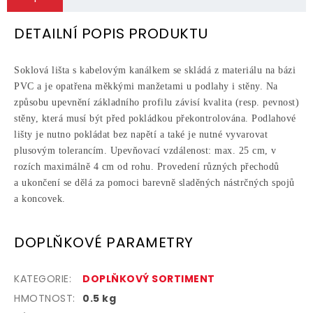
DETAILNÍ POPIS PRODUKTU
Soklová lišta s kabelovým kanálkem se skládá z materiálu na bázi
PVC a je opatřena měkkými manžetami u podlahy i stěny. Na
způsobu upevnění základního profilu závisí kvalita (resp. pevnost)
stěny, která musí být před pokládkou překontrolována. Podlahové
lišty je nutno pokládat bez napětí a také je nutné vyvarovat
plusovým tolerancím. Upevňovací vzdálenost: max. 25 cm, v
rozích maximálně 4 cm od rohu. Provedení různých přechodů
a ukončení se dělá za pomoci barevně sladěných nástrčných spojů
a koncovek.
DOPLŇKOVÉ PARAMETRY
KATEGORIE
:
DOPLŇKOVÝ SORTIMENT
HMOTNOST
:
0.5 kg