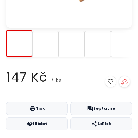
147 Kč
/ ks
Měrná
cena:
Tisk
Zeptat se
Hlídat
Sdílet