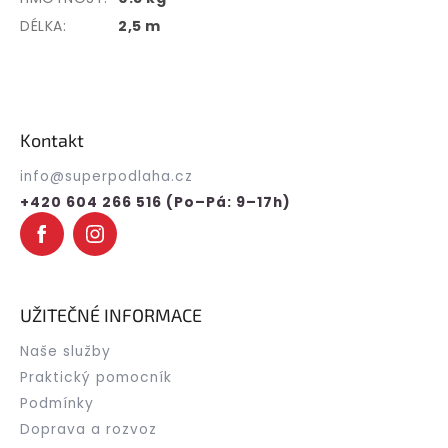
DÉLKA:
2,5 m
Z
á
p
Kontakt
a
t
info
@
superpodlaha.cz
í
+420 604 266 516 (Po–Pá: 9–17h)
UŽITEČNÉ INFORMACE
Naše služby
Praktický pomocník
Podmínky
Doprava a rozvoz