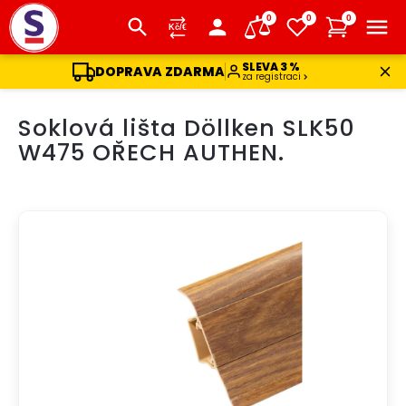
0
0
0
SLEVA 3 %
DOPRAVA ZDARMA
za registraci
Přejít
Soklová lišta Döllken SLK50
na
obsah
W475 OŘECH AUTHEN.
DOPRAVA ZDARMA