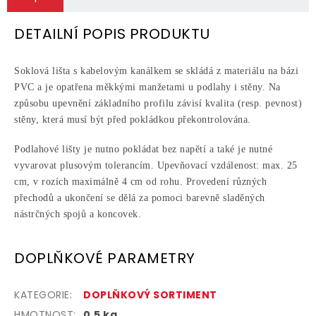
DETAILNÍ POPIS PRODUKTU
Soklová lišta s kabelovým kanálkem se skládá z materiálu na bázi
PVC a je opatřena měkkými manžetami u podlahy i stěny. Na
způsobu upevnění základního profilu závisí kvalita (resp. pevnost)
stěny, která musí být před pokládkou překontrolována.
Podlahové lišty je nutno pokládat bez napětí a také je nutné
vyvarovat plusovým tolerancím. Upevňovací vzdálenost: max. 25
cm, v rozích maximálně 4 cm od rohu. Provedení různých
přechodů a ukončení se dělá za pomoci barevně sladěných
nástrčných spojů a koncovek.
DOPLŇKOVÉ PARAMETRY
KATEGORIE
:
DOPLŇKOVÝ SORTIMENT
HMOTNOST
:
0.5 kg