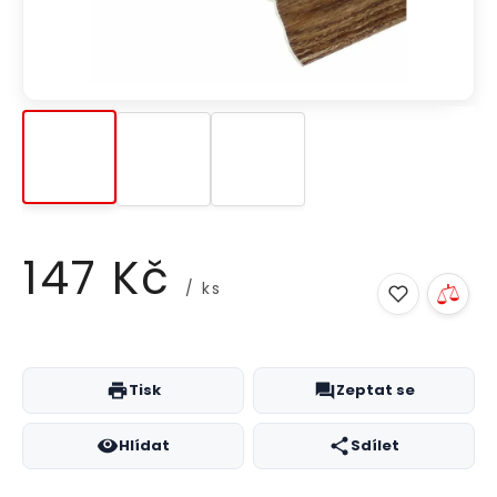
147 Kč
/ ks
Měrná
cena:
Tisk
Zeptat se
Hlídat
Sdílet