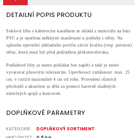
DETAILNÍ POPIS PRODUKTU
Soklová lišta s kabelovým kanálkem se skládá z materiálu na bázi
PVC a je opatřena měkkými manžetami u podlahy i stěny. Na
způsobu upevnění základního profilu závisí kvalita (resp. pevnost)
stěny, která musí být před pokládkou překontrolována.
Podlahové lišty je nutno pokládat bez napětí a také je nutné
vyvarovat plusovým tolerancím. Upevňovací vzdálenost: max. 25
cm, v rozích maximálně 4 cm od rohu. Provedení různých
přechodů a ukončení se dělá za pomoci barevně sladěných
nástrčných spojů a koncovek.
DOPLŇKOVÉ PARAMETRY
KATEGORIE
:
DOPLŇKOVÝ SORTIMENT
HMOTNOST
:
0.5 kg