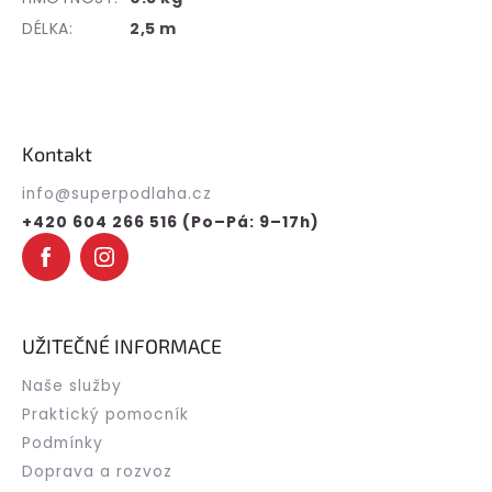
DÉLKA:
2,5 m
Z
á
p
Kontakt
a
t
info
@
superpodlaha.cz
í
+420 604 266 516 (Po–Pá: 9–17h)
UŽITEČNÉ INFORMACE
Naše služby
Praktický pomocník
Podmínky
Doprava a rozvoz