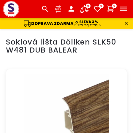
0
0
0
SLEVA 3 %
DOPRAVA ZDARMA
za registraci
Přejít
Soklová lišta Döllken SLK50
na
obsah
W481 DUB BALEAR
DOPRAVA ZDARMA