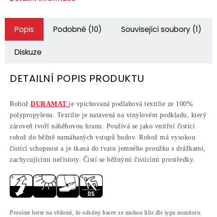
Popis
Podobné (10)
Související soubory (1)
Diskuze
DETAILNÍ POPIS PRODUKTU
Rohož
DURAMAT
je vpichovaná podlahová textilie ze 100%
polypropylenu. Textilie je natavená na vinylovém podkladu, který
zároveň tvoří náběhovou hranu. Používá se jako vnitřní čistící
rohož do běžně namáhaných vstupů budov. Rohož má vysokou
čistící schopnost a je tkaná do tvaru jemného proužku s drážkami,
zachycujícími nečistoty. Čistí se běžnými čistícími prostředky.
Prosíme berte na vědomí, že odstíny barev se mohou lišit dle typu monitoru.