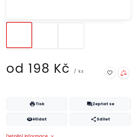
od
198 Kč
/ ks
Měrná
cena:
Tisk
Zeptat se
Hlídat
Sdílet
Detailní informace