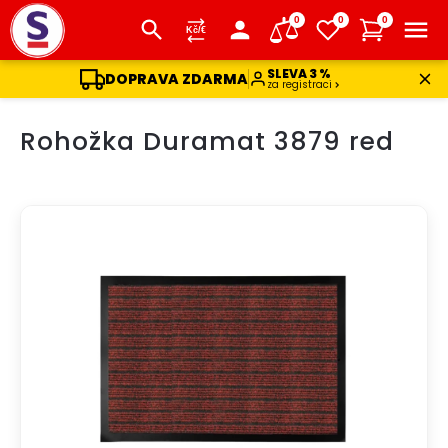
0
0
0
SLEVA 3 %
DOPRAVA ZDARMA
za registraci
Přejít
Rohožka Duramat 3879 red
na
obsah
DOPRAVA ZDARMA