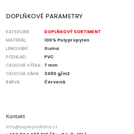
DOPLŇKOVÉ PARAMETRY
KATEGORIE
:
DOPLŇKOVÝ SORTIMENT
MATERIÁL
:
100% Polypropylen
LEMOVÁNÍ
:
Guma
PODKLAD
:
PVC
CELKOVÁ VÝŠKA
:
7 mm
CELKOVÁ VÁHA
:
3490 g/m2
BARVA
:
Červená
Z
á
p
Kontakt
a
t
info
@
superpodlaha.cz
í