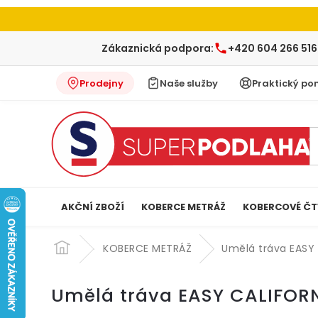
Zákaznická podpora:
+420 604 266 516
Prodejny
Naše služby
Praktický po
AKČNÍ ZBOŽÍ
KOBERCE METRÁŽ
KOBERCOVÉ ČT
Přejít
na
KOBERCE METRÁŽ
Umělá tráva EASY 
obsah
Umělá tráva EASY CALIFOR