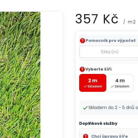
357 Kč
/ m2
Měrná
Pomocník pro výpočet
cena:
Vyberte šíři
2 m
4 m
Skladem
Skladem
Skladem do 2 - 5 dnů
Doplňkové služby
Chci úpravu šíře