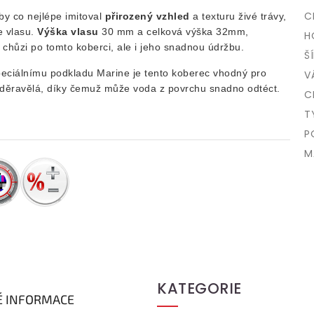
C
y co nejlépe imitoval
přirozený vzhled
a texturu živé trávy,
 vlasu.
Výška vlasu
30 mm a celková výška 32mm,
H
ři chůzi po tomto koberci, ale i jeho snadnou údržbu.
Š
peciálnímu podkladu Marine je tento koberec vhodný pro
V
proděravělá, díky čemuž může voda z povrchu snadno odtéct.
C
T
P
M
KATEGORIE
É INFORMACE