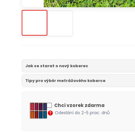
Jak se starat o nový koberec
Tipy pro výběr metrážového koberce
Chci vzorek zdarma
Odeslání do 2-5 prac. dnů