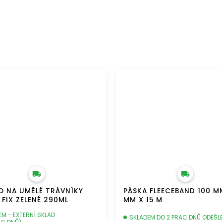
ZDARMA
DOPRAVA ZDARMA
LO NA UMĚLÉ TRÁVNÍKY
PÁSKA FLEECEBAND 100 MM
 FIX ZELENÉ 290ML
MM X 15 M
EM - EXTERNÍ SKLAD
SKLADEM DO 2 PRAC.DNŮ ODEŠL