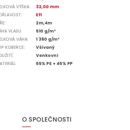
ELKOVÁ VÝŠKA
:
32,00 mm
OŘLAVOST
:
Efl
ÍŘE
:
2m,4m
ÁHA VLASU
:
510 g/m²
ELKOVÁ VÁHA
:
1 360 g/m²
YP KOBERCE
:
Všívaný
OUŽITÍ
:
Venkovní
ATERIÁL
:
55% PE + 45% PP
O SPOLEČNOSTI