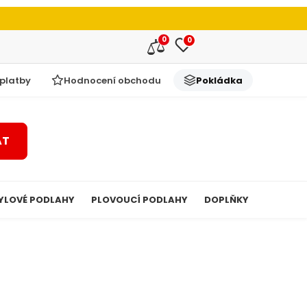
0
0
 platby
Hodnocení obchodu
Pokládka
AT
YLOVÉ PODLAHY
PLOVOUCÍ PODLAHY
DOPLŇKY