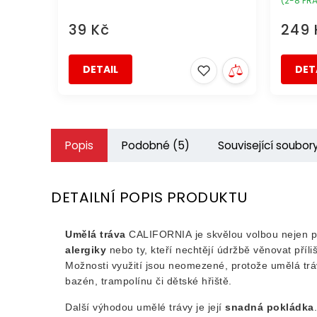
(2-8 PR
39 Kč
249 
DETAIL
DET
Popis
Podobné (5)
Související soubory
DETAILNÍ POPIS PRODUKTU
Umělá tráva
CALIFORNIA
je skvělou volbou nejen pr
alergiky
nebo ty, kteří nechtějí údržbě věnovat příliš
Možnosti využití jsou neomezené, protože umělá trá
bazén, trampolínu či dětské hřiště.
Další výhodou umělé trávy je její
snadná pokládka
.