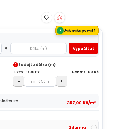
?
Jak nakupovat?
×
Vypočítat
Zadejte délku (m)
Plocha: 0.00 m²
Cena: 0.00 Kč
-
+
 odešleme
357,00 Kč/m²
Zdarma