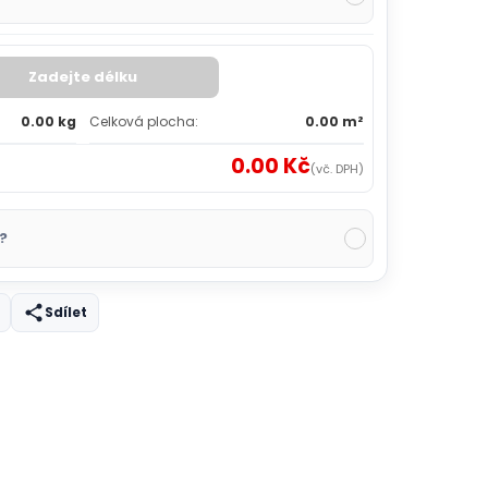
Zadejte délku
0.00 kg
Celková plocha:
0.00 m²
0.00 Kč
(vč. DPH)
?
Sdílet