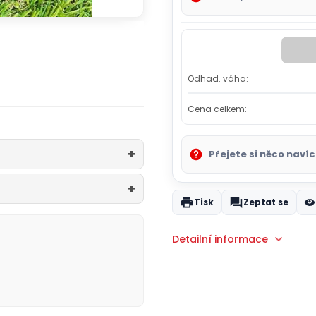
Odhad. váha:
Cena celkem:
Přejete si něco navíc
Tisk
Zeptat se
Detailní informace