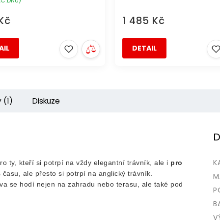
AC.DNŮ)
Kč
1 485 Kč
AIL
DETAIL
 (1)
Diskuze
D
K
o ty, kteří si potrpí na vždy elegantní trávník, ale i
pro
 času, ale přesto si potrpí na anglický trávník.
M
va se hodí nejen na zahradu nebo terasu, ale také pod
P
B
V