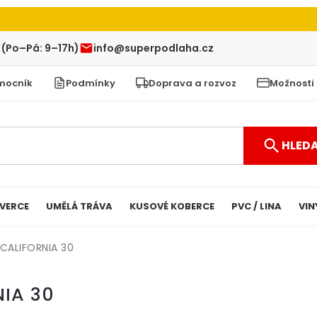
 (Po–Pá: 9–17h)
info@superpodlaha.cz
mocník
Podmínky
Doprava a rozvoz
Možnosti
HLED
VERCE
UMĚLÁ TRÁVA
KUSOVÉ KOBERCE
PVC / LINA
VIN
CALIFORNIA 30
NIA 30