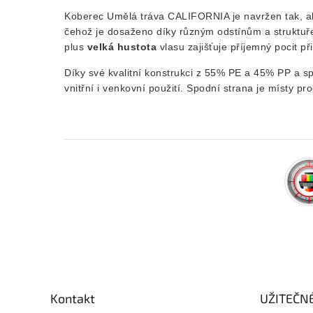
Koberec Umělá tráva CALIFORNIA je navržen tak, ab
čehož je dosaženo díky různým odstínům a struktuře
plus
velká hustota
vlasu zajišťuje příjemný pocit p
Díky své kvalitní konstrukci z 55% PE a 45% PP a s
vnitřní i venkovní použití. Spodní strana je místy 
Z
á
p
a
Kontakt
UŽITEČN
t