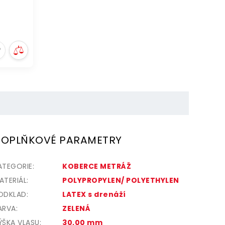
OPLŇKOVÉ PARAMETRY
ATEGORIE
:
KOBERCE METRÁŽ
ATERIÁL
:
POLYPROPYLEN/ POLYETHYLEN
ODKLAD
:
LATEX s drenáží
ARVA
:
ZELENÁ
ÝŠKA VLASU
:
30,00 mm