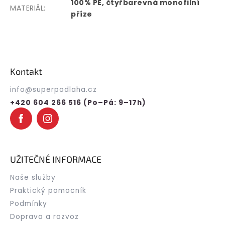
100% PE, čtyřbarevná monofilní
MATERIÁL
:
příze
Z
á
p
Kontakt
a
t
info
@
superpodlaha.cz
í
+420 604 266 516 (Po–Pá: 9–17h)
UŽITEČNÉ INFORMACE
Naše služby
Praktický pomocník
Podmínky
Doprava a rozvoz