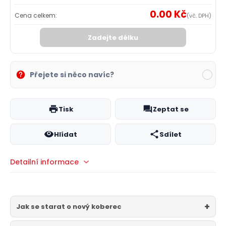
0.00 Kč
Cena celkem:
(vč. DPH)
Zadejte délku
Přejete si něco navíc?
Tisk
Zeptat se
Hlídat
Sdílet
Detailní informace
Jak se starat o nový koberec