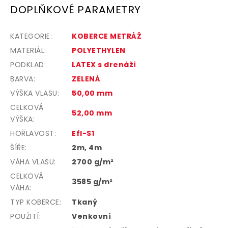
DOPLŇKOVÉ PARAMETRY
KATEGORIE
:
KOBERCE METRÁŽ
MATERIÁL
:
POLYETHYLEN
PODKLAD
:
LATEX s drenáží
BARVA
:
ZELENÁ
VÝŠKA VLASU
:
50,00 mm
CELKOVÁ
52,00 mm
VÝŠKA
:
HOŘLAVOST
:
Efl-S1
ŠÍŘE
:
2m, 4m
VÁHA VLASU
:
2700 g/m²
CELKOVÁ
3585 g/m²
VÁHA
:
TYP KOBERCE
:
Tkaný
POUŽITÍ
:
Venkovní