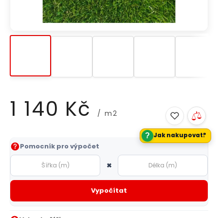
1 140 Kč
/ m2
?
Jak nakupovat?
Měrná
Pomocník pro výpočet
cena:
×
Vypočítat