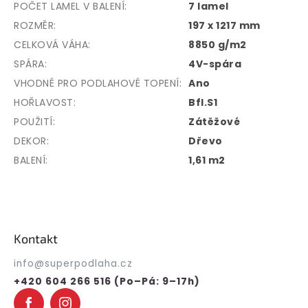
POČET LAMEL V BALENÍ
:
7 lamel
ROZMĚR
:
197 x 1217 mm
CELKOVÁ VÁHA
:
8850 g/m2
SPÁRA
:
4V-spára
VHODNÉ PRO PODLAHOVÉ TOPENÍ
:
Ano
HOŘLAVOST
:
Bfl.S1
POUŽITÍ
:
Zátěžové
DEKOR
:
Dřevo
BALENÍ
:
1,61 m2
Z
á
p
Kontakt
a
t
info
@
superpodlaha.cz
í
+420 604 266 516 (Po–Pá: 9–17h)