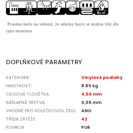
Prosíme berte na vědomí, že odstíny barev se mohou lišit dle
typu monitoru.
DOPLŇKOVÉ PARAMETRY
KATEGORIE
:
Vinylové podlahy
HMOTNOST
:
8.85 kg
CELKOVÁ TLOUŠŤKA
:
4,50 mm
NÁŠLAPNÁ VRSTVA
:
0,55 mm
VHODNÉ PRO KOLEČKOVOU ŽIDLI
:
ANO
TŘÍDA ZÁTĚŽE
:
42
POVRCH
:
PUR