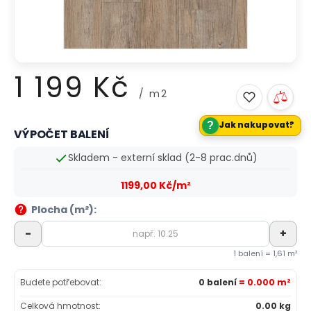
1 199 Kč
/ m2
?
Jak nakupovat?
VÝPOČET BALENÍ
Měrná
cena:
Skladem - externí sklad (2-8 prac.dnů)
1199,00 Kč/m²
Plocha (m²):
-
+
1 balení = 1,61 m²
Budete potřebovat:
0 balení
= 0.000 m²
Celková hmotnost:
0.00 kg