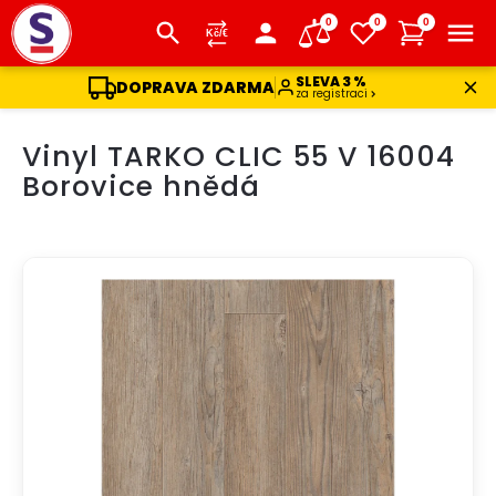
0
0
0
SLEVA 3 %
DOPRAVA ZDARMA
za registraci
Přejít
Vinyl TARKO CLIC 55 V 16004
na
obsah
Borovice hnědá
DOPRAVA ZDARMA