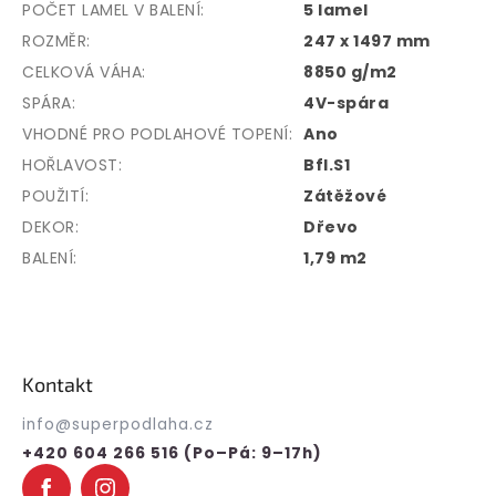
POČET LAMEL V BALENÍ
:
5 lamel
ROZMĚR
:
247 x 1497 mm
CELKOVÁ VÁHA
:
8850 g/m2
SPÁRA
:
4V-spára
VHODNÉ PRO PODLAHOVÉ TOPENÍ
:
Ano
HOŘLAVOST
:
Bfl.S1
POUŽITÍ
:
Zátěžové
DEKOR
:
Dřevo
BALENÍ
:
1,79 m2
Z
á
p
Kontakt
a
t
info
@
superpodlaha.cz
í
+420 604 266 516 (Po–Pá: 9–17h)