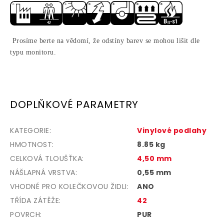
Prosíme berte na vědomí, že odstíny barev se mohou lišit dle
typu monitoru.
DOPLŇKOVÉ PARAMETRY
KATEGORIE
:
Vinylové podlahy
HMOTNOST
:
8.85 kg
CELKOVÁ TLOUŠŤKA
:
4,50 mm
NÁŠLAPNÁ VRSTVA
:
0,55 mm
VHODNÉ PRO KOLEČKOVOU ŽIDLI
:
ANO
TŘÍDA ZÁTĚŽE
:
42
POVRCH
:
PUR