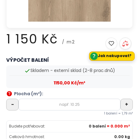
1 150 Kč
/ m2
?
Jak nakupovat?
VÝPOČET BALENÍ
Měrná
cena:
Skladem - externí sklad (2-8 prac.dnů)
1150,00 Kč/m²
Plocha (m²):
-
+
1 balení = 1,79 m²
Budete potřebovat:
0 balení
= 0.000 m²
Celková hmotnost:
0.00 kg