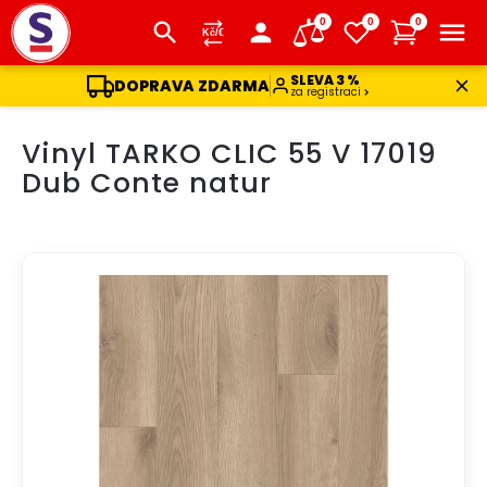
0
0
0
SLEVA 3 %
DOPRAVA ZDARMA
za registraci
Přejít
Vinyl TARKO CLIC 55 V 17019
na
obsah
Dub Conte natur
DOPRAVA ZDARMA