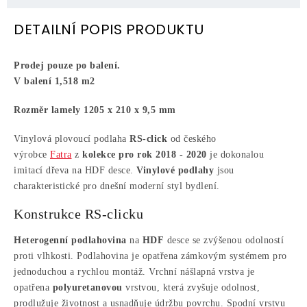
DETAILNÍ POPIS PRODUKTU
Prodej pouze po balení.
V balení 1,518
m2
Rozměr lamely
1205 x 210 x 9,5 mm
Vinylová plovoucí podlaha
RS-click
od českého
výrobce
Fatra
z
kolekce pro rok 2018 - 2020
je dokonalou
imitací dřeva na HDF desce.
Vinylové podlahy
jsou
charakteristické pro dnešní moderní styl bydlení.
Konstrukce RS-clicku
Heterogenní podlahovina
na
HDF
desce se zvýšenou odolností
proti vlhkosti. Podlahovina je opatřena zámkovým systémem pro
jednoduchou a rychlou montáž. Vrchní nášlapná vrstva je
opatřena
polyuretanovou
vrstvou, která zvyšuje odolnost,
prodlužuje životnost a usnadňuje údržbu povrchu. Spodní vrstvu