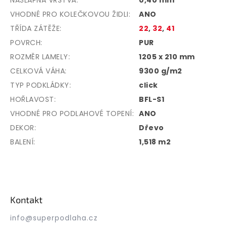
VHODNÉ PRO KOLEČKOVOU ŽIDLI
:
ANO
TŘÍDA ZÁTĚŽE
:
22
,
32
,
41
POVRCH
:
PUR
ROZMĚR LAMELY
:
1205 x 210 mm
CELKOVÁ VÁHA
:
9300 g/m2
TYP PODKLÁDKY
:
click
HOŘLAVOST
:
BFL-S1
VHODNÉ PRO PODLAHOVÉ TOPENÍ
:
ANO
DEKOR
:
Dřevo
BALENÍ
:
1,518 m2
Z
á
p
Kontakt
a
t
info
@
superpodlaha.cz
í