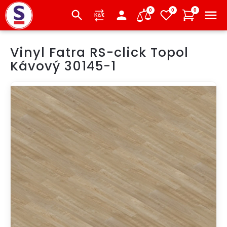
0
0
0
Přejít
Vinyl Fatra RS-click Topol
na
obsah
Kávový 30145-1