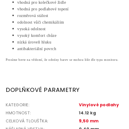
vhodná pro kolečkové židle
vhodná pro podlahové topení
rozměrová stálost
odolnost vůči chemikáliím
vysoká odolnost
vysoký komfort chůze
nízká úroveň hluku
antibakteriální povrch
Prosíme berte na vědomí, že odstíny barev se mohou lišit dle typu monitoru.
DOPLŇKOVÉ PARAMETRY
KATEGORIE
:
Vinylové podlahy
HMOTNOST
:
14.12 kg
CELKOVÁ TLOUŠŤKA
:
9,50 mm
NÁŠLAPNÁ VRSTVA
:
0,40 mm