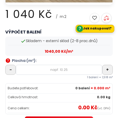
1 040 Kč
/ m2
?
Jak nakupovat?
VÝPOČET BALENÍ
Měrná
cena:
Skladem - externí sklad (2-8 prac.dnů)
1040,00 Kč/m²
Plocha (m²):
-
+
1 balení = 1,518 m²
Budete potřebovat:
0 balení
= 0.000 m²
Celková hmotnost:
0.00 kg
0.00 Kč
Cena celkem:
(vč. DPH)