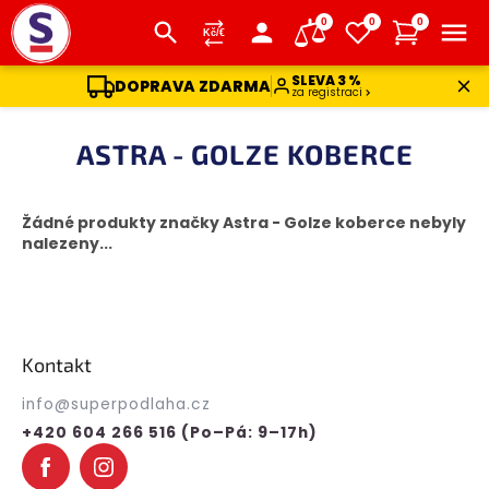
0
0
0
SLEVA 3 %
DOPRAVA ZDARMA
za registraci
Přejít
na
ASTRA - GOLZE KOBERCE
obsah
Žádné produkty značky
Astra - Golze koberce
nebyly
nalezeny...
Z
á
p
Kontakt
a
t
info
@
superpodlaha.cz
í
+420 604 266 516 (Po–Pá: 9–17h)