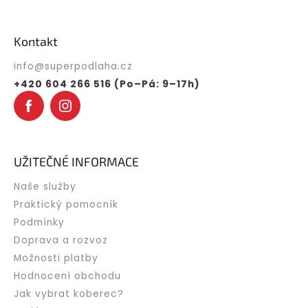
í
Z
v
p
á
á
r
p
n
v
Kontakt
a
k
í
t
y
info
@
superpodlaha.cz
í
v
+420 604 266 516 (Po–Pá: 9–17h)
ý
p
i
s
u
UŽITEČNÉ INFORMACE
Naše služby
Praktický pomocník
Podmínky
Doprava a rozvoz
Možnosti platby
Hodnocení obchodu
Jak vybrat koberec?