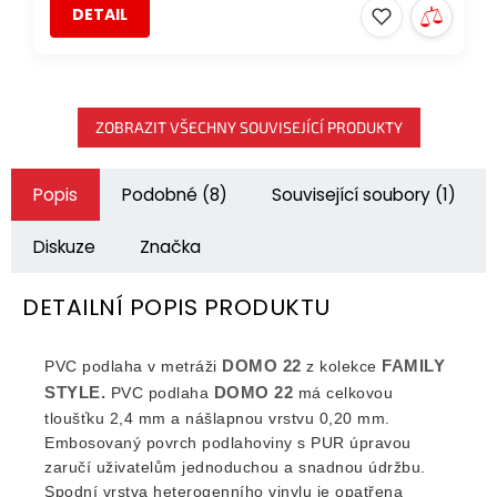
DETAIL
ZOBRAZIT VŠECHNY SOUVISEJÍCÍ PRODUKTY
Popis
Podobné (8)
Související soubory (1)
Diskuze
Značka
DETAILNÍ POPIS PRODUKTU
DOMO 22
FAMILY
PVC podlaha v metráži
z kolekce
STYLE.
DOMO 22
PVC podlaha
má celkovou
tloušťku 2,4 mm a nášlapnou vrstvu 0,20 mm.
Embosovaný povrch podlahoviny s PUR úpravou
zaručí uživatelům jednoduchou a snadnou údržbu.
Spodní vrstva heterogenního vinylu je opatřena