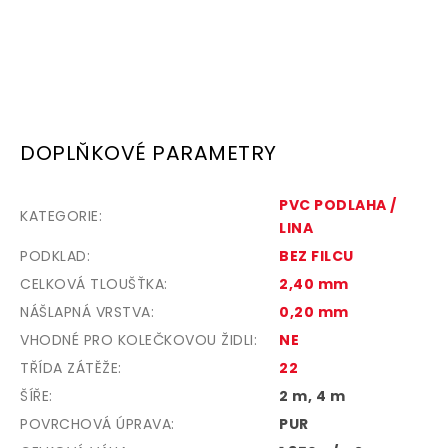
DOPLŇKOVÉ PARAMETRY
PVC PODLAHA /
KATEGORIE
:
LINA
PODKLAD
:
BEZ FILCU
CELKOVÁ TLOUŠŤKA
:
2,40 mm
NÁŠLAPNÁ VRSTVA
:
0,20 mm
VHODNÉ PRO KOLEČKOVOU ŽIDLI
:
NE
TŘÍDA ZÁTĚŽE
:
22
ŠÍŘE
:
2 m, 4 m
POVRCHOVÁ ÚPRAVA
:
PUR