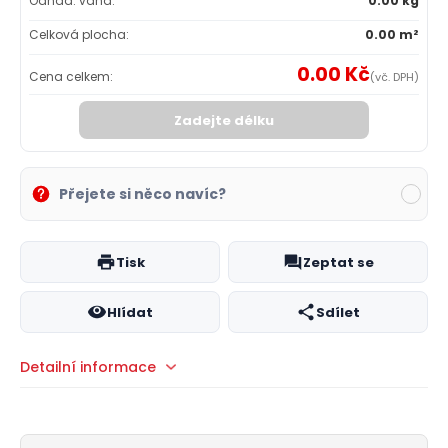
Odhad. váha:
0.00 kg
Celková plocha:
0.00 m²
0.00 Kč
Cena celkem:
(vč. DPH)
Zadejte délku
Přejete si něco navíc?
Tisk
Zeptat se
Hlídat
Sdílet
Detailní informace