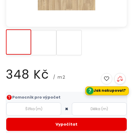
348 Kč
/ m2
?
Jak nakupovat?
Měrná
Pomocník pro výpočet
cena:
×
Vypočítat