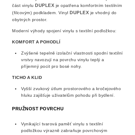
DUPLEX
část vinylu
je opatřena komfortním textilním
DUPLEX
(filcovým) podkladem. Vinyl
je vhodný do
obytných prostor
.
Moderní výhody spojení vinylu s textilní podložkou:
KOMFORT A POHODLÍ
Zvýšené tepelně izolační vlastnosti spodní textilní
vrstvy navozují na povrchu vinylu teplý a
příjemný pocit pro bosé nohy.
TICHO A KLID
Vyšší zvukový útlum prostorového a kročejového
hluku zajišťuje uživatelům pohodu při bydlení.
PRUŽNOST POVRCHU
Vynikající tvarová paměť vinylu s textilní
podložkou výrazně zabraňuje povrchovým