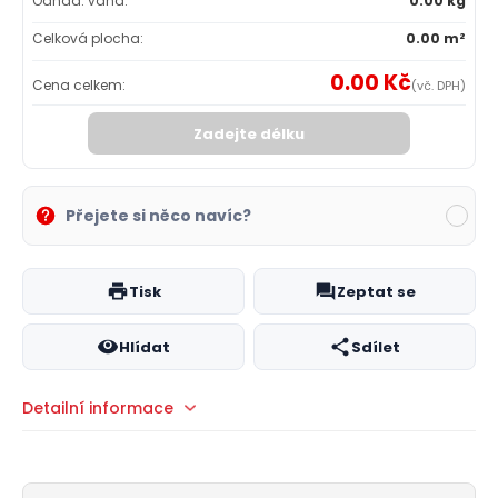
Odhad. váha:
0.00 kg
Celková plocha:
0.00 m²
0.00 Kč
Cena celkem:
(vč. DPH)
Zadejte délku
Přejete si něco navíc?
Tisk
Zeptat se
Hlídat
Sdílet
Detailní informace