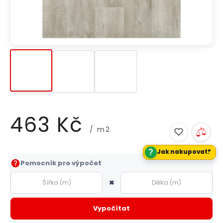
463 Kč
/ m2
?
Jak nakupovat?
Měrná
Pomocník pro výpočet
cena:
×
Vypočítat