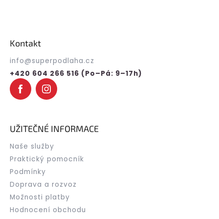
Z
á
p
Kontakt
a
t
info
@
superpodlaha.cz
í
+420 604 266 516 (Po–Pá: 9–17h)
UŽITEČNÉ INFORMACE
Naše služby
Praktický pomocník
Podmínky
Doprava a rozvoz
Možnosti platby
Hodnocení obchodu