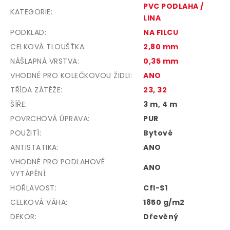
PVC PODLAHA /
KATEGORIE
:
LINA
PODKLAD
:
NA FILCU
CELKOVÁ TLOUŠŤKA
:
2,80 mm
NÁŠLAPNÁ VRSTVA
:
0,35 mm
VHODNÉ PRO KOLEČKOVOU ŽIDLI
:
ANO
TŘÍDA ZÁTĚŽE
:
23
,
32
ŠÍŘE
:
3 m, 4 m
POVRCHOVÁ ÚPRAVA
:
PUR
POUŽITÍ
:
Bytové
ANTISTATIKA
:
ANO
VHODNÉ PRO PODLAHOVÉ
ANO
VYTÁPĚNÍ
:
HOŘLAVOST
:
Cfl-S1
CELKOVÁ VÁHA
:
1850 g/m2
DEKOR
:
Dřevěný