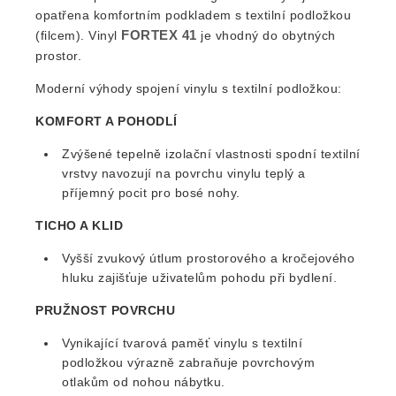
opatřena komfortním podkladem s textilní podložkou
FORTEX 41
(filcem). Vinyl
je vhodný do obytných
prostor.
Moderní výhody spojení vinylu s textilní podložkou:
KOMFORT A POHODLÍ
Zvýšené tepelně izolační vlastnosti spodní textilní
vrstvy navozují na povrchu vinylu teplý a
příjemný pocit pro bosé nohy.
TICHO A KLID
Vyšší zvukový útlum prostorového a kročejového
hluku zajišťuje uživatelům pohodu při bydlení.
PRUŽNOST POVRCHU
Vynikající tvarová paměť vinylu s textilní
podložkou výrazně zabraňuje povrchovým
otlakům od nohou nábytku.