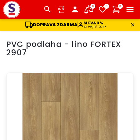
0
0
0
SLEVA 3 %
DOPRAVA ZDARMA
za registraci
Přejít
PVC podlaha - lino FORTEX
na
obsah
2907
TIP
DOPRAVA ZDARMA