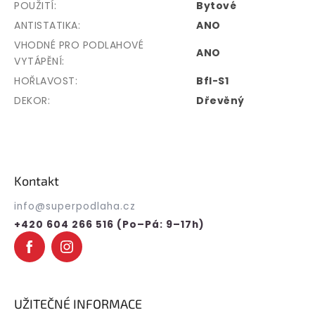
POUŽITÍ
:
Bytové
ANTISTATIKA
:
ANO
VHODNÉ PRO PODLAHOVÉ
ANO
VYTÁPĚNÍ
:
HOŘLAVOST
:
Bfl-S1
DEKOR
:
Dřevěný
Z
á
p
Kontakt
a
t
info
@
superpodlaha.cz
í
+420 604 266 516 (Po–Pá: 9–17h)
UŽITEČNÉ INFORMACE