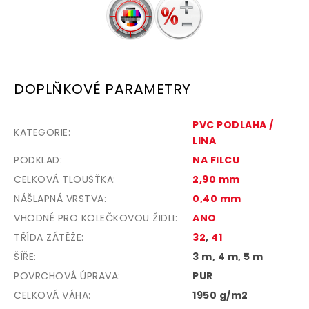
DOPLŇKOVÉ PARAMETRY
PVC PODLAHA /
KATEGORIE
:
LINA
PODKLAD
:
NA FILCU
CELKOVÁ TLOUŠŤKA
:
2,90 mm
NÁŠLAPNÁ VRSTVA
:
0,40 mm
VHODNÉ PRO KOLEČKOVOU ŽIDLI
:
ANO
TŘÍDA ZÁTĚŽE
:
32
,
41
ŠÍŘE
:
3 m, 4 m, 5 m
POVRCHOVÁ ÚPRAVA
:
PUR
CELKOVÁ VÁHA
:
1950 g/m2