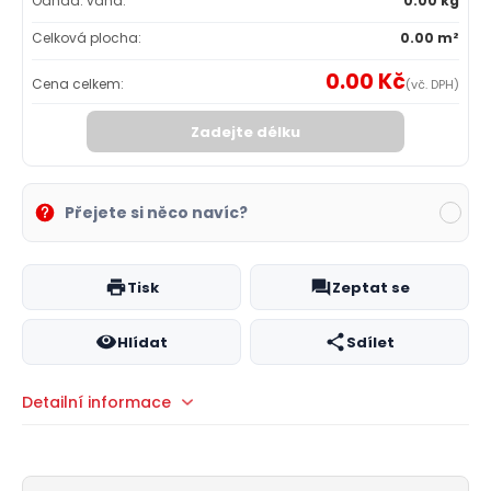
Odhad. váha:
0.00 kg
Celková plocha:
0.00 m²
0.00 Kč
Cena celkem:
(vč. DPH)
Zadejte délku
Přejete si něco navíc?
Tisk
Zeptat se
Hlídat
Sdílet
Detailní informace