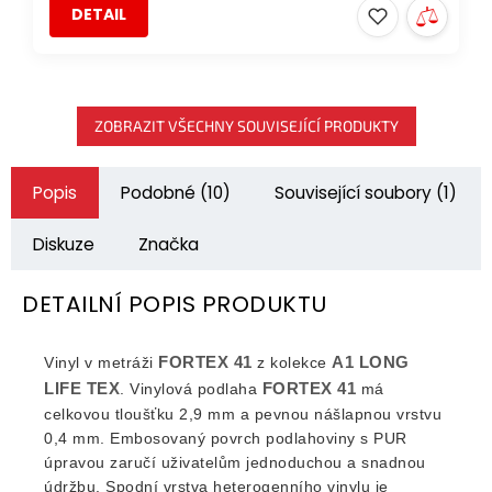
DETAIL
ZOBRAZIT VŠECHNY SOUVISEJÍCÍ PRODUKTY
Popis
Podobné (10)
Související soubory (1)
Diskuze
Značka
DETAILNÍ POPIS PRODUKTU
FORTEX 41
A1 LONG
Vinyl v metráži
z kolekce
LIFE TEX
FORTEX 41
. Vinylová podlaha
má
celkovou tloušťku 2,9 mm a pevnou nášlapnou vrstvu
0,4 mm. Embosovaný povrch podlahoviny s PUR
úpravou zaručí uživatelům jednoduchou a snadnou
údržbu. Spodní vrstva heterogenního vinylu je