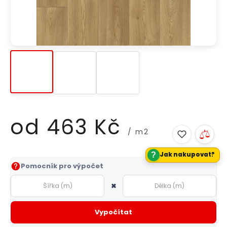
od
463 Kč
/ m2
?
Jak nakupovat?
Měrná
Pomocník pro výpočet
cena:
×
Vypočítat