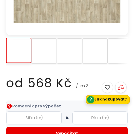
od
568 Kč
/ m2
?
Jak nakupovat?
Měrná
Pomocník pro výpočet
cena:
×
Vypočítat