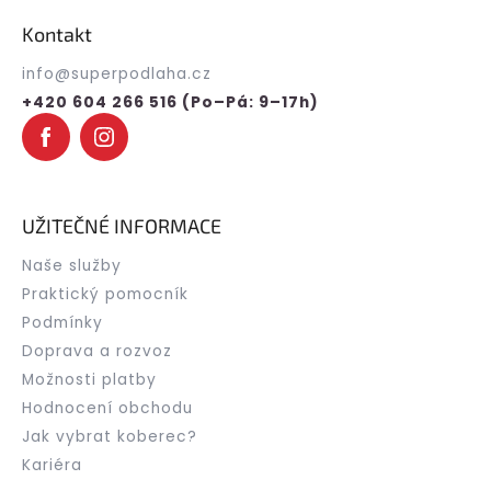
p
Kontakt
a
t
info
@
superpodlaha.cz
í
+420 604 266 516 (Po–Pá: 9–17h)
UŽITEČNÉ INFORMACE
Naše služby
Praktický pomocník
Podmínky
Doprava a rozvoz
Možnosti platby
Hodnocení obchodu
Jak vybrat koberec?
Kariéra