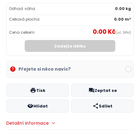
Odhad. váha:
0.00 kg
Celková plocha:
0.00 m²
0.00 Kč
Cena celkem:
(vč. DPH)
Zadejte délku
Přejete si něco navíc?
Tisk
Zeptat se
Hlídat
Sdílet
Detailní informace