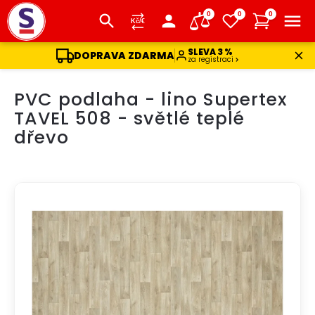
0
0
0
SLEVA 3 %
DOPRAVA ZDARMA
za registraci
Přejít
PVC podlaha - lino Supertex
na
obsah
TAVEL 508 - světlé teplé
dřevo
DOPRAVA ZDARMA