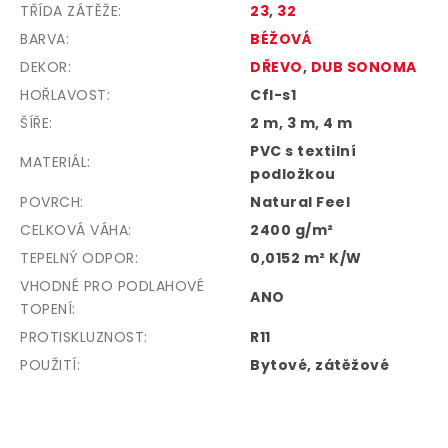
TŘÍDA ZÁTĚŽE
:
23
,
32
BARVA
:
BÉŽOVÁ
DEKOR
:
DŘEVO
,
DUB SONOMA
HOŘLAVOST
:
Cfl-s1
ŠÍŘE:
2 m, 3 m, 4 m
PVC s textilní
MATERIÁL
:
podložkou
POVRCH
:
Natural Feel
CELKOVÁ VÁHA
:
2400 g/m²
TEPELNÝ ODPOR
:
0,0152 m² K/W
VHODNÉ PRO PODLAHOVÉ
ANO
TOPENÍ
:
PROTISKLUZNOST
:
R11
POUŽITÍ
:
Bytové, zátěžové
Z
á