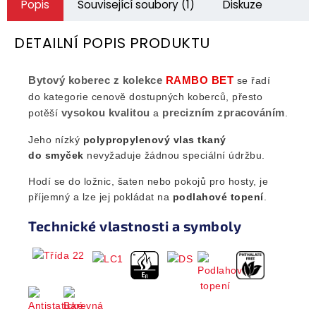
Popis
Související soubory (1)
Diskuze
DETAILNÍ POPIS PRODUKTU
Bytový koberec z kolekce
RAMBO BET
se řadí
do kategorie cenově dostupných koberců, přesto
vysokou kvalitou
precizním zpracováním
potěší
a
.
Jeho nízký
polypropylenový vlas
tkaný
do smyček
nevyžaduje žádnou speciální údržbu.
Hodí se do ložnic, šaten nebo pokojů pro hosty, je
příjemný a lze jej pokládat na
podlahové topení
.
Technické vlastnosti a symboly