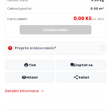
Odhad. váha:
0.00 kg
Celková plocha:
0.00 m²
0.00 Kč
Cena celkem:
(vč. DPH)
Zadejte délku
Přejete si něco navíc?
Tisk
Zeptat se
Hlídat
Sdílet
Detailní informace