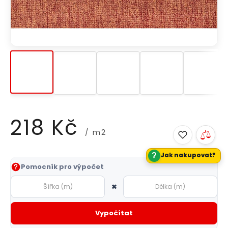
218 Kč
/ m2
?
Jak nakupovat?
Měrná
Pomocník pro výpočet
cena:
×
Vypočítat