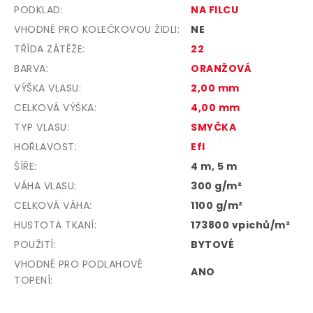
PODKLAD
:
NA FILCU
VHODNÉ PRO KOLEČKOVOU ŽIDLI
:
NE
TŘÍDA ZÁTĚŽE
:
22
BARVA
:
ORANŽOVÁ
VÝŠKA VLASU
:
2,00 mm
CELKOVÁ VÝŠKA
:
4,00 mm
TYP VLASU
:
SMYČKA
HOŘLAVOST
:
Efl
ŠÍŘE
:
4 m, 5 m
VÁHA VLASU
:
300 g/m²
CELKOVÁ VÁHA
:
1100 g/m²
HUSTOTA TKANÍ
:
173800 vpichů/m²
POUŽITÍ
:
BYTOVÉ
VHODNÉ PRO PODLAHOVÉ
ANO
TOPENÍ
: