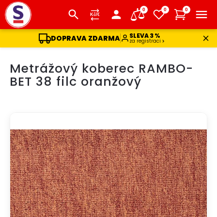
0
0
0
SLEVA 3 %
DOPRAVA ZDARMA
za registraci
Přejít
Metrážový koberec RAMBO-
na
obsah
BET 38 filc oranžový
TIP
DOPRAVA ZDARMA