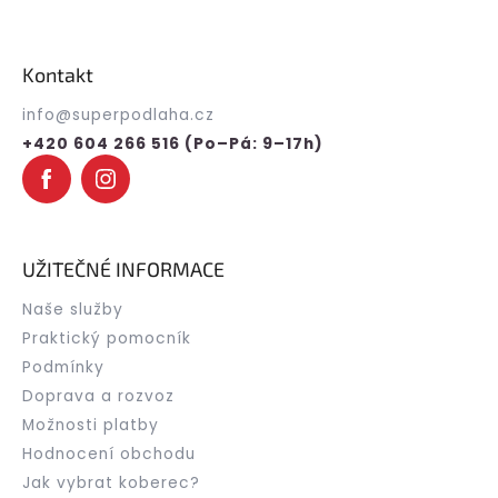
Z
á
p
Kontakt
a
t
info
@
superpodlaha.cz
í
+420 604 266 516 (Po–Pá: 9–17h)
UŽITEČNÉ INFORMACE
Naše služby
Praktický pomocník
Podmínky
Doprava a rozvoz
Možnosti platby
Hodnocení obchodu
Jak vybrat koberec?