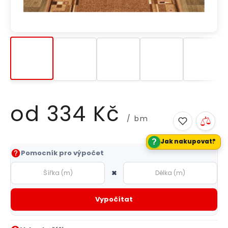
od
334 Kč
/ bm
?
Jak nakupovat?
Měrná
Pomocník pro výpočet
cena:
×
Vypočítat