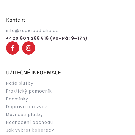
Z
á
p
Kontakt
a
t
info
@
superpodlaha.cz
í
+420 604 266 516 (Po–Pá: 9–17h)
UŽITEČNÉ INFORMACE
Naše služby
Praktický pomocník
Podmínky
Doprava a rozvoz
Možnosti platby
Hodnocení obchodu
Jak vybrat koberec?