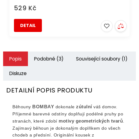
529 Kč
DETAIL
Popis
Podobné (3)
Související soubory (1)
Diskuze
DETAILNÍ POPIS PRODUKTU
BOMBAY
zútulní
Běhouny
dokonale
váš domov.
Příjemné barevné odstíny doplňují podélné pruhy po
motivy
geometrických
tvarů
stranách, které zdobí
.
Zajímavý běhoun je dokonalým doplňkem do všech
chodeb a předsíní. Originální kousek z