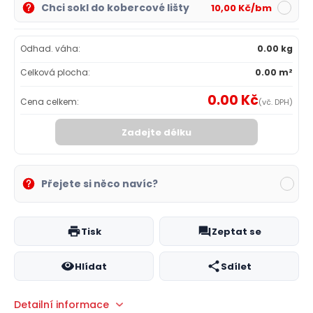
Chci sokl do kobercové lišty
10,00 Kč/bm
Odhad. váha:
0.00 kg
Celková plocha:
0.00 m²
0.00 Kč
Cena celkem:
(vč. DPH)
Zadejte délku
Přejete si něco navíc?
Tisk
Zeptat se
Hlídat
Sdílet
Detailní informace