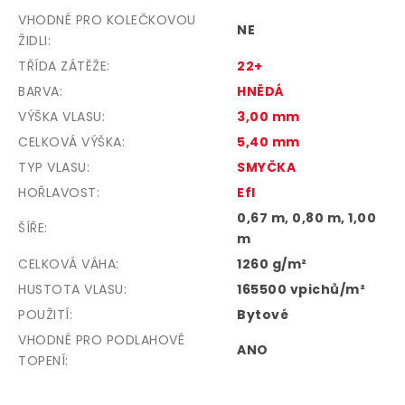
VHODNÉ PRO KOLEČKOVOU
NE
ŽIDLI
:
TŘÍDA ZÁTĚŽE
:
22+
BARVA
:
HNĚDÁ
VÝŠKA VLASU
:
3,00 mm
CELKOVÁ VÝŠKA
:
5,40 mm
TYP VLASU
:
SMYČKA
HOŘLAVOST
:
Efl
0,67 m, 0,80 m, 1,00
ŠÍŘE
:
m
CELKOVÁ VÁHA
:
1260 g/m²
HUSTOTA VLASU
:
165500 vpichů/m²
POUŽITÍ
:
Bytové
VHODNÉ PRO PODLAHOVÉ
ANO
TOPENÍ
: