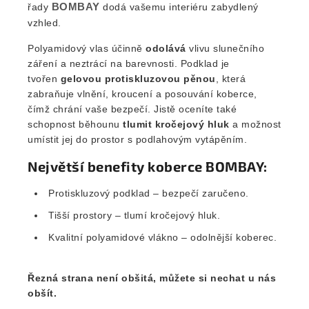
BOMBAY
řady
dodá vašemu interiéru zabydlený
vzhled.
Polyamidový vlas účinně
odolává
vlivu slunečního
záření a neztrácí na barevnosti. Podklad je
tvořen
gelovou protiskluzovou pěnou
, která
zabraňuje vlnění, kroucení a posouvání koberce,
čímž chrání vaše bezpečí. Jistě oceníte také
schopnost běhounu
tlumit kročejový hluk
a možnost
umístit jej do prostor s podlahovým vytápěním.
Největší benefity koberce BOMBAY:
Protiskluzový podklad – bezpečí zaručeno.
Tišší prostory – tlumí kročejový hluk.
Kvalitní polyamidové vlákno – odolnější koberec.
Řezná strana není obšitá, můžete si nechat u nás
obšít.