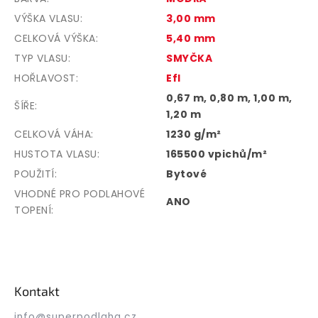
VÝŠKA VLASU
:
3,00 mm
CELKOVÁ VÝŠKA
:
5,40 mm
TYP VLASU
:
SMYČKA
HOŘLAVOST
:
Efl
0,67 m, 0,80 m, 1,00 m,
ŠÍŘE
:
1,20 m
CELKOVÁ VÁHA
:
1230 g/m²
HUSTOTA VLASU
:
165500 vpichů/m²
POUŽITÍ
:
Bytové
VHODNÉ PRO PODLAHOVÉ
ANO
TOPENÍ
:
Z
á
p
Kontakt
a
t
info
@
superpodlaha.cz