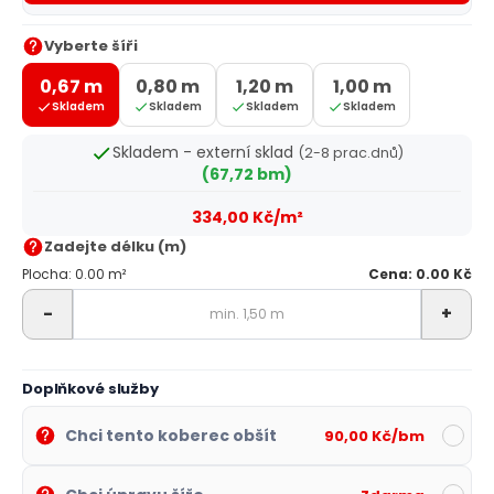
Vyberte šíři
0,67 m
0,80 m
1,20 m
1,00 m
Skladem
Skladem
Skladem
Skladem
Skladem - externí sklad
(2-8 prac.dnů)
(67,72 bm)
334,00 Kč/m²
Zadejte délku (m)
Plocha: 0.00 m²
Cena: 0.00 Kč
-
+
Doplňkové služby
Chci tento koberec obšít
90,00 Kč/bm