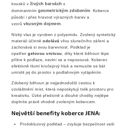
živých barvách
kousků v
s
geometrickým
zdobením
dominantním
. Koberce
působí i přes hravost výrazných barev a
vkusným
dojmem
vzorů
.
Nízký vlas je vyroben z polyamidu. Zvolený syntetický
materiál účinně
odolává
vlivu slunečního záření a
zachovává si svou barevnost. Podklad je
opatřen
gelovou vrstvou
, díky které běhoun lépe
přilne k podlaze, nevlní se a neposouvá. Koberec
efektivně tlumí kročejový hluk a nemusíte se bát
umístit jej do prostor s podlahovým vytápěním.
Zdobený běhoun je nejjednodušší cestou k
ozvláštnění míst, která neposkytují tolik prostoru pro
kreativitu. Úzké předsíně a dlouhé chodby nejlépe
doplníte právě vhodně zvoleným kobercem.
Největší benefity koberce JENA:
Protiskluzový podklad – zvyšuje bezpečnost vaší