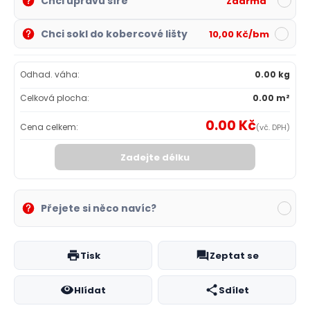
Chci úpravu šíře
Zdarma
Chci sokl do kobercové lišty
10,00 Kč/bm
Odhad. váha:
0.00 kg
Celková plocha:
0.00 m²
0.00 Kč
Cena celkem:
(vč. DPH)
Zadejte délku
Přejete si něco navíc?
Tisk
Zeptat se
Hlídat
Sdílet