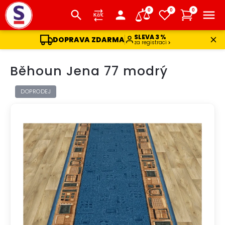
0
0
0
SLEVA 3 %
DOPRAVA ZDARMA
za registraci
Přejít
Běhoun Jena 77 modrý
na
obsah
DOPRODEJ