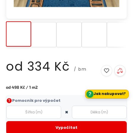
od
334 Kč
/ bm
Měrná
od 498 Kč / 1 m2
cena:
?
Jak nakupovat?
Pomocník pro výpočet
×
Vypočítat