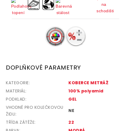
DOPLŇKOVÉ PARAMETRY
KATEGORIE
:
KOBERCE METRÁŽ
MATERIÁL
:
100% polyamid
PODKLAD
:
GEL
VHODNÉ PRO KOLEČKOVOU
NE
ŽIDLI
:
TŘÍDA ZÁTĚŽE
:
22
BARVA
:
MODRÁ