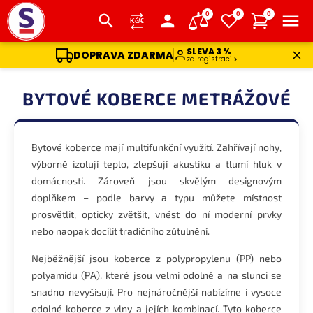
0
0
0
SLEVA 3 %
DOPRAVA ZDARMA
za registraci
Přejít
na
BYTOVÉ KOBERCE METRÁŽOVÉ
obsah
Bytové koberce mají multifunkční využití. Zahřívají nohy,
výborně izolují teplo, zlepšují akustiku a tlumí hluk v
domácnosti. Zároveň jsou skvělým designovým
doplňkem – podle barvy a typu můžete místnost
prosvětlit, opticky zvětšit, vnést do ní moderní prvky
nebo naopak docílit tradičního zútulnění.
Nejběžnější jsou koberce z polypropylenu (PP) nebo
polyamidu (PA), které jsou velmi odolné a na slunci se
snadno nevyšisují. Pro nejnáročnější nabízíme i vysoce
odolné koberce z vlny a jejích kombinací. Tyto koberce