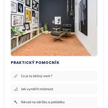
PRAKTICKÝ POMOCNÍK
📏
Co je to běžný metr?
📐
Jak vyměřit místnost
🔨
Návod na údržbu a pokládku