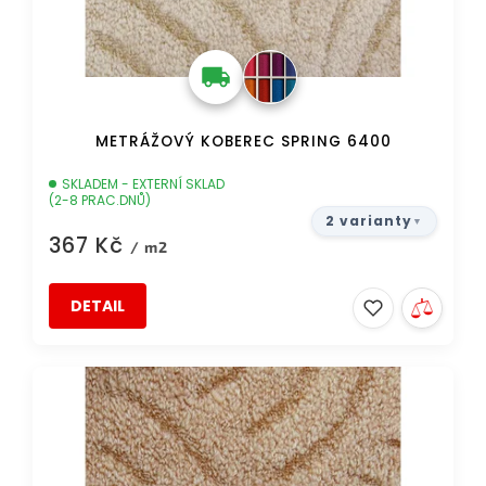
k
t
ů
METRÁŽOVÝ KOBEREC SPRING 6400
SKLADEM - EXTERNÍ SKLAD
(2-8 PRAC.DNŮ)
2 varianty
367 Kč
/ m2
DETAIL
DOPRAVA ZDARMA