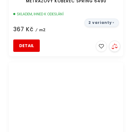
METRÁŽOVÝ KOBEREC SPRING 6490
SKLADEM, IHNED K ODESLÁNÍ
2 varianty
367 Kč
/ m2
DETAIL
DOPRAVA ZDARMA