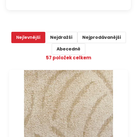
Nejlevnější
Nejdražší
Nejprodávanější
Abecedně
57
položek celkem
V
DOPRAVA ZDARMA
ý
p
i
s
p
r
o
d
u