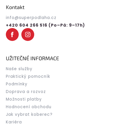
p
Kontakt
a
t
info
@
superpodlaha.cz
í
+420 604 266 516 (Po–Pá: 9–17h)
UŽITEČNÉ INFORMACE
Naše služby
Praktický pomocník
Podmínky
Doprava a rozvoz
Možnosti platby
Hodnocení obchodu
Jak vybrat koberec?
Kariéra