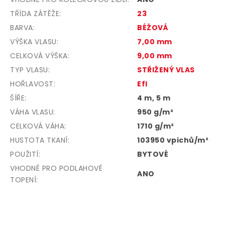
TŘÍDA ZÁTĚŽE
:
23
BARVA
:
BÉŽOVÁ
VÝŠKA VLASU
:
7,00 mm
CELKOVÁ VÝŠKA
:
9,00 mm
TYP VLASU
:
STŘIŽENÝ VLAS
HOŘLAVOST
:
Efl
ŠÍŘE
:
4 m, 5 m
VÁHA VLASU
:
950 g/m²
CELKOVÁ VÁHA
:
1710 g/m²
HUSTOTA TKANÍ
:
103950 vpichů/m²
POUŽITÍ
:
BYTOVÉ
VHODNÉ PRO PODLAHOVÉ
ANO
TOPENÍ
:
Z
á