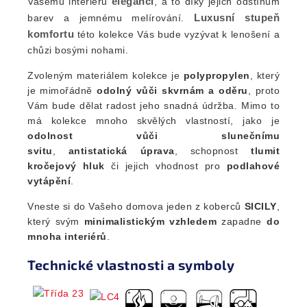
eleganci
Vašemu interiéru
, a to díky jejich odstínům
Luxusní stupeň
barev a jemnému melírování.
komfortu
této kolekce Vás bude vyzývat k lenošení a
chůzi bosými nohami.
Zvoleným materiálem kolekce je
polypropylen
, který
je mimořádně
odolný vůči skvrnám a oděru
, proto
Vám bude dělat radost jeho snadná údržba. Mimo to
má kolekce mnoho skvělých vlastností, jako je
odolnost vůči slunečnímu
svitu
,
antistatická úprava
, schopnost
tlumit
kročejový hluk
či jejich vhodnost pro
podlahové
vytápění
.
Vneste si do Vašeho domova jeden z koberců
SICILY
,
který svým
minimalistickým vzhledem
zapadne
do
mnoha interiérů
.
Technické vlastnosti a symboly