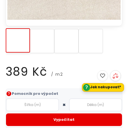
389 Kč
/ m2
?
Jak nakupovat?
Měrná
Pomocník pro výpočet
cena:
×
Vypočítat