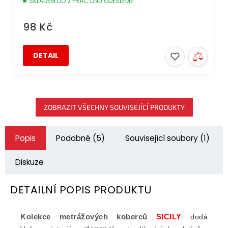
SKLADEM DO 2 PRAC.DNŮ ODEŠLEME
98 Kč
DETAIL
ZOBRAZIT VŠECHNY SOUVISEJÍCÍ PRODUKTY
Popis
Podobné (5)
Související soubory (1)
Diskuze
DETAILNÍ POPIS PRODUKTU
Kolekce metrážových koberců
SICILY
dodá