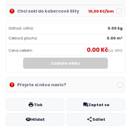
Chci sokl do kobercové lišty
10,00 Kč/bm
Odhad. váha:
0.00 kg
Celková plocha:
0.00 m²
0.00 Kč
Cena celkem:
(vč. DPH)
Zadejte délku
Přejete si něco navíc?
Tisk
Zeptat se
Hlídat
Sdílet