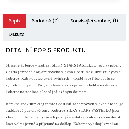
Popis
Podobné (7)
Související soubory (1)
Diskuze
DETAILNÍ POPIS PRODUKTU
Střižené koberce v metráži SILKY STARS PASTELLO jsou vyrobeny
z extra jemného polyamidového vlákna a patří mezi luxusní bytové
koberce. Rub koberce tvoří
Twinback - kombinace filce spolu se
syntetickou jutou. Polyamidové
vlákno je velmi hebké na dotek a
koberec na podlaze působí jedinečným dojmem.
Barevné spektrum elegantních odstínů kobercových vláken obsahuje
nadčasové pastelové tóny.
Koberce SILKY STARS PASTELLO jsou
vhodné do ložnic, obývacích pokojů a ostatních obytných místností.
Jsou velmi jemné a příjemné na došlap.
Koberce vynikají vysokou