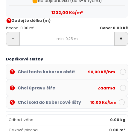
Na objednávku (do 3-4 týdnů)
1232,00 Kč/m²
Zadejte délku (m)
Plocha: 0.00 m²
Cena: 0.00 Kč
-
+
Doplňkové služby
Chci tento koberec obšít
90,00 Kč/bm
Chci úpravu šíře
Zdarma
Chci sokl do kobercové lišty
10,00 Kč/bm
Odhad. váha:
0.00 kg
Celková plocha:
0.00 m²