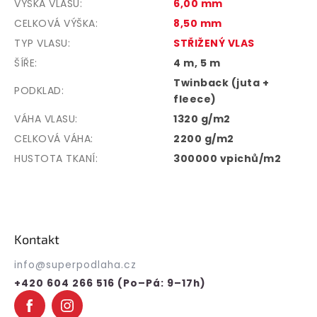
VÝŠKA VLASU
:
6,00 mm
CELKOVÁ VÝŠKA
:
8,50 mm
TYP VLASU
:
STŘIŽENÝ VLAS
ŠÍŘE
:
4 m, 5 m
Twinback (juta +
PODKLAD
:
fleece)
VÁHA VLASU
:
1320 g/m2
CELKOVÁ VÁHA
:
2200 g/m2
HUSTOTA TKANÍ
:
300000 vpichů/m2
Z
á
p
Kontakt
a
t
info
@
superpodlaha.cz
í
+420 604 266 516 (Po–Pá: 9–17h)