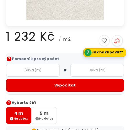
1 232 Kč
/ m2
?
Jak nakupovat?
Měrná
Pomocník pro výpočet
cena:
×
Vypočítat
Vyberte šíři
4 m
5 m
Na dotaz
Na dotaz