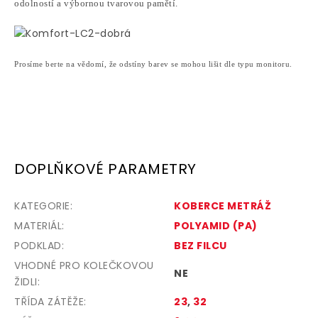
odolností a výbornou tvarovou pamětí.
Prosíme berte na vědomí, že odstíny barev se mohou lišit dle typu monitoru.
DOPLŇKOVÉ PARAMETRY
KATEGORIE
:
KOBERCE METRÁŽ
MATERIÁL
:
POLYAMID (PA)
PODKLAD
:
BEZ FILCU
VHODNÉ PRO KOLEČKOVOU
NE
ŽIDLI
:
TŘÍDA ZÁTĚŽE
:
23
,
32