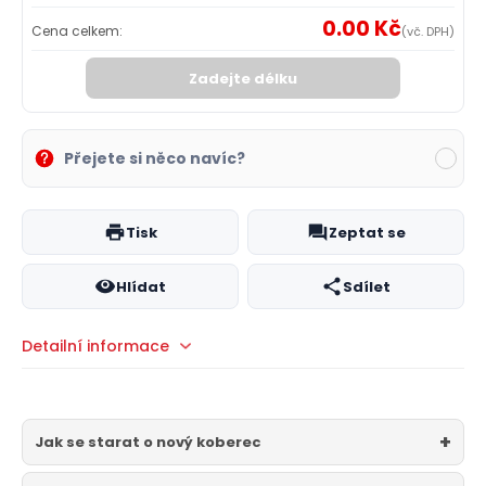
0.00 Kč
Cena celkem:
(vč. DPH)
Zadejte délku
Přejete si něco navíc?
Tisk
Zeptat se
Hlídat
Sdílet
Detailní informace
Jak se starat o nový koberec