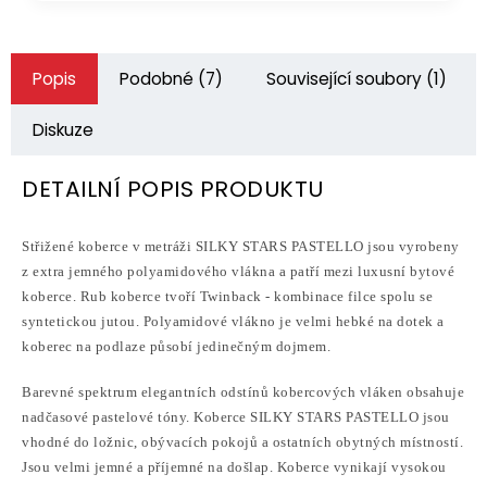
Popis
Podobné (7)
Související soubory (1)
Diskuze
DETAILNÍ POPIS PRODUKTU
Střižené koberce v metráži SILKY STARS PASTELLO jsou vyrobeny
z extra jemného polyamidového vlákna a patří mezi luxusní bytové
koberce. Rub koberce tvoří
Twinback - kombinace filce spolu se
syntetickou jutou. Polyamidové
vlákno je velmi hebké na dotek a
koberec na podlaze působí jedinečným dojmem.
Barevné spektrum elegantních odstínů kobercových vláken obsahuje
nadčasové pastelové tóny.
Koberce SILKY STARS PASTELLO jsou
vhodné do ložnic, obývacích pokojů a ostatních obytných místností.
Jsou velmi jemné a příjemné na došlap.
Koberce vynikají vysokou