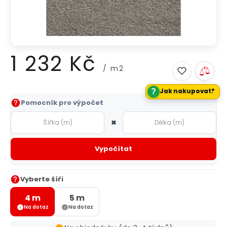
1 232 Kč
/ m2
?
Jak nakupovat?
Měrná
Pomocník pro výpočet
cena:
×
Vypočítat
Vyberte šíři
4 m
5 m
Na dotaz
Na dotaz