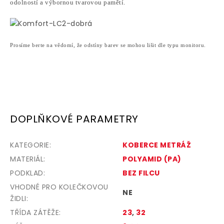
odolností a výbornou tvarovou pamětí.
Prosíme berte na vědomí, že odstíny barev se mohou lišit dle typu monitoru.
DOPLŇKOVÉ PARAMETRY
KATEGORIE
:
KOBERCE METRÁŽ
MATERIÁL
:
POLYAMID (PA)
PODKLAD
:
BEZ FILCU
VHODNÉ PRO KOLEČKOVOU
NE
ŽIDLI
:
TŘÍDA ZÁTĚŽE
:
23
,
32