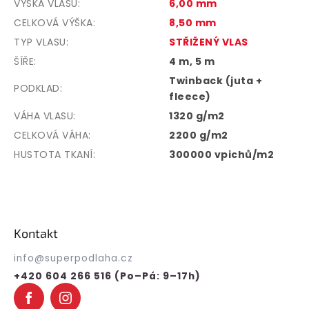
VÝŠKA VLASU
:
6,00 mm
CELKOVÁ VÝŠKA
:
8,50 mm
TYP VLASU
:
STŘIŽENÝ VLAS
ŠÍŘE
:
4 m, 5 m
Twinback (juta +
PODKLAD
:
fleece)
VÁHA VLASU
:
1320 g/m2
CELKOVÁ VÁHA
:
2200 g/m2
HUSTOTA TKANÍ
:
300000 vpichů/m2
Z
á
p
Kontakt
a
t
info
@
superpodlaha.cz
í
+420 604 266 516 (Po–Pá: 9–17h)