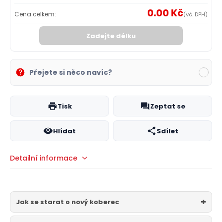
0.00 Kč
Cena celkem:
(vč. DPH)
Zadejte délku
Přejete si něco navíc?
Tisk
Zeptat se
Hlídat
Sdílet
Detailní informace
Jak se starat o nový koberec