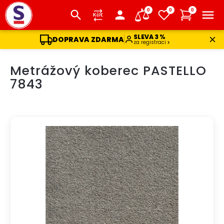
0
0
0
SLEVA 3 %
DOPRAVA ZDARMA
za registraci
Přejít
Metrážový koberec PASTELLO
na
obsah
7843
DOPRAVA ZDARMA